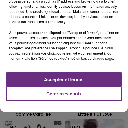
LE MAGASIN JOUÉCLUB DE REIMS FERME
process personal data such as IP address and browsing data to offer
following functionalities: Identify devices based on information actively
SES PORTES
requested; Use precise geolocation data; Match and combine data from
C'était l'une des institutions du centre-ville
other data sources; Link different devices; Identify devices based on
rémois. Le magasin JouéClub est contraint de
information transmitted automatically.
fermer ses portes.
TITRES DIFFUSÉS
Vous pouvez accepter en cliquant sur "Accepter et fermer", ou affiner en
sélectionnant les finalités et/ou partenaires dans "Gérer mes choix".
Vous pouvez également refuser en cliquant sur "Continuer sans
accepter". Vos préférences ne s'appliqueront que pour ce site. Vous
9h08
9h08
9h05
9h05
pouvez mettre à jour vos choix, ou retirer votre consentement à tout
moment via le lien "Gérer les cookies" situé en bas de chaque page.
Accepter et fermer
Gérer mes choix
ZAHO & MC SOLAAR
TOM GRENNAN
Comme Caroline
Little Bit Of Love
9h01
9h01
8h58
8h58