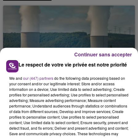
Continuer sans accepter
LA CENTRALE NUCLÉAIRE DE CHOOZ
Le respect de votre vie privée est notre priorité
TOUJOURS À L'ARRÊT
Cela fait déjà une semaine que la centrale
We and
our (447) partners
do the following data processing based on
nucléaire ardennaise est à l'arrêt. Une situation
your consent and/or our legitimate interest: Store and/or access
information on a device; Use limited data to select advertising; Create
justifiée par la sécheresse intense qui est toujours
profiles for personalised advertising; Use profiles to select personalised
présente.
advertising; Measure advertising performance; Measure content
performance; Understand audiences through statistics or combinations
of data from different sources; Develop and improve services; Create
profiles to personalise content; Use profiles to select personalised
content; Use limited data to select content; Ensure security, prevent and
detect fraud, and fix errors; Deliver and present advertising and content;
Save and communicate privacy choices. These technologies may