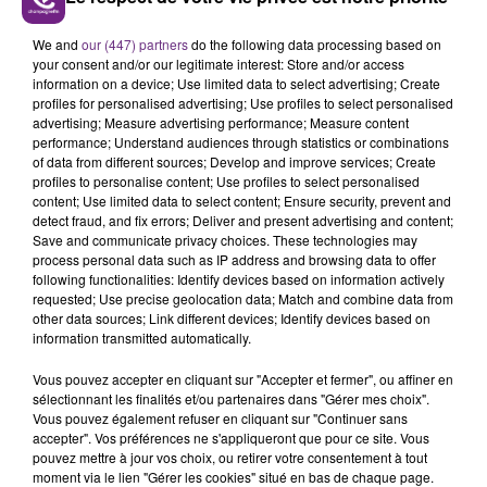
VENEZ FÊTER CE WEEK-END
L'ANNIVERSAIRE DE WOINIC
We and
our (447) partners
do the following data processing based on
Ce samedi 8 août sera un grand jour :
your consent and/or our legitimate interest: Store and/or access
information on a device; Use limited data to select advertising; Create
l'anniversaire du plus gros sanglier du monde.
profiles for personalised advertising; Use profiles to select personalised
Une fête est donc organisée et vous êtes tous
advertising; Measure advertising performance; Measure content
TITRES DIFFUSÉS
conviés !
performance; Understand audiences through statistics or combinations
of data from different sources; Develop and improve services; Create
profiles to personalise content; Use profiles to select personalised
5h51
5h51
5h49
5h49
content; Use limited data to select content; Ensure security, prevent and
detect fraud, and fix errors; Deliver and present advertising and content;
Save and communicate privacy choices. These technologies may
process personal data such as IP address and browsing data to offer
following functionalities: Identify devices based on information actively
requested; Use precise geolocation data; Match and combine data from
other data sources; Link different devices; Identify devices based on
information transmitted automatically.
Vous pouvez accepter en cliquant sur "Accepter et fermer", ou affiner en
sélectionnant les finalités et/ou partenaires dans "Gérer mes choix".
Vous pouvez également refuser en cliquant sur "Continuer sans
MICHAEL JACKSON
DJ GOJA & JASON DERULO &
accepter". Vos préférences ne s'appliqueront que pour ce site. Vous
You Are Not Alone
MELODY
pouvez mettre à jour vos choix, ou retirer votre consentement à tout
Mi Chico
moment via le lien "Gérer les cookies" situé en bas de chaque page.