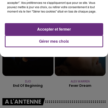
accepter". Vos préférences ne s'appliqueront que pour ce site. Vous
pouvez mettre à jour vos choix, ou retirer votre consentement à tout
moment via le lien "Gérer les cookies" situé en bas de chaque page.
COLDPLAY
MANON LISA
A Sky Full Of Stars
Le Petit Pecheur
Accepter et fermer
5h35
5h35
5h33
5h33
Gérer mes choix
DJO
ALEX WARREN
End Of Beginning
Fever Dream
A L'ANTENNE