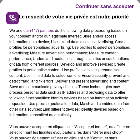
Continuer sans accepter
Le respect de votre vie privée est notre priorité
We and
our (447) partners
do the following data processing based on
your consent and/or our legitimate interest: Store and/or access
information on a device; Use limited data to select advertising; Create
VENEZ FÊTER CE WEEK-END
profiles for personalised advertising; Use profiles to select personalised
L'ANNIVERSAIRE DE WOINIC
advertising; Measure advertising performance; Measure content
Ce samedi 8 août sera un grand jour :
performance; Understand audiences through statistics or combinations
of data from different sources; Develop and improve services; Create
l'anniversaire du plus gros sanglier du monde.
profiles to personalise content; Use profiles to select personalised
Une fête est donc organisée et vous êtes tous
content; Use limited data to select content; Ensure security, prevent and
TITRES DIFFUSÉS
conviés !
detect fraud, and fix errors; Deliver and present advertising and content;
Save and communicate privacy choices. These technologies may
process personal data such as IP address and browsing data to offer
5h40
5h40
5h38
5h38
following functionalities: Identify devices based on information actively
requested; Use precise geolocation data; Match and combine data from
other data sources; Link different devices; Identify devices based on
information transmitted automatically.
Vous pouvez accepter en cliquant sur "Accepter et fermer", ou affiner en
sélectionnant les finalités et/ou partenaires dans "Gérer mes choix".
Vous pouvez également refuser en cliquant sur "Continuer sans