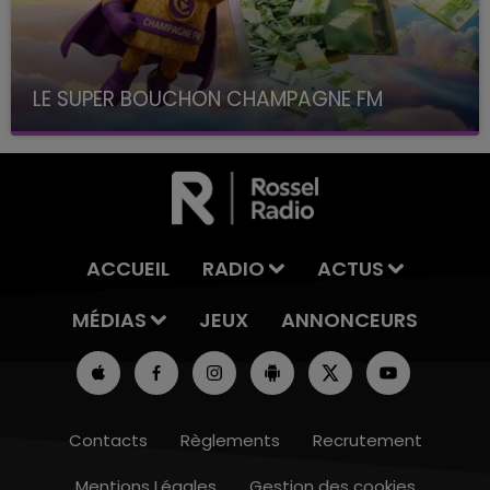
LE SUPER BOUCHON CHAMPAGNE FM
avec La Famille Champagne FM, à 8H10
ACCUEIL
RADIO
ACTUS
MÉDIAS
JEUX
ANNONCEURS
Contacts
Règlements
Recrutement
Mentions Légales
Gestion des cookies