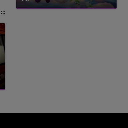
avec La Famille Champagne FM, à 8H10