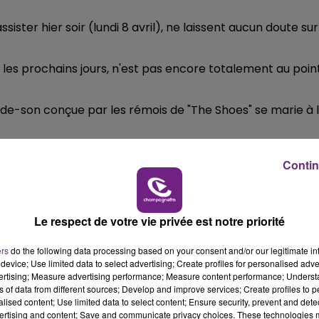
19h00 - 19h15
LA POP MACHINE - CHAMPAGNE FM
sister hier soir (lundi 8 avril), ne laissent aucun doute sur
s les prochains jours, n'est pas encore totalement au point
e-son conçue par les rémois de "The Shoes" se marie à 
première, un court extrait de ce spectacle.
Contin
Le respect de votre vie privée est notre priorité
ers
do the following data processing based on your consent and/or our legitimate int
device; Use limited data to select advertising; Create profiles for personalised adver
vertising; Measure advertising performance; Measure content performance; Unders
ns of data from different sources; Develop and improve services; Create profiles to 
 pour la ville de Reims, nous dévoile le thème central de
alised content; Use limited data to select content; Ensure security, prevent and detect
ertising and content; Save and communicate privacy choices. These technologies