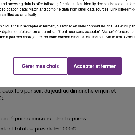
and browsing data to offer following functionalities: Identify devices based on infor
eolocation data; Match and combine data from other data sources; Link different de
nsmitted automatically.
cliquant sur "Accepter et fermer", ou affiner en sélectionnant les finalités et/ou pa
ive qu se situera 15 à 20 minutes avant chaque séance.
 également refuser en cliquant sur "Continuer sans accepter". Vos préférences ne 
5h00 - 6
LE BES
tre à jour vos choix, ou retirer votre consentement à tout moment via le lien "Gérer 
19h15 - 20h00
LA RADIO POP
CHAM
 avec la livraison du spectacle sur la basilique Saint-Rem
Gérer mes choix
Accepter et fermer
deux fois par soir, du jeudi au dimanche en juin et
t.
financé par du mécénat d'entreprises.
ontant total de près de 160 000€.