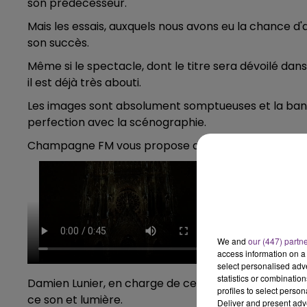
son prédécesseur.
15h00 - 19h00
LE CLUB CHAMPAGNE FM
Mais les essais, auxquels nous avons eu la chance d'as
son succès.
Même si le spectacle, dont le titre sera dévoilé dan
il est déjà très abouti.
Les images sont absolument somptueuses et la band
perfection avec la scénographie.
Champagne FM vous propose de découvrir, en avant-
We and
our (447) partn
access information on a 
select personalised ad
statistics or combinatio
Damien Lunier, en charge de ce spectacle multimédia
profiles to select person
ce son et lumière.
Deliver and present adv