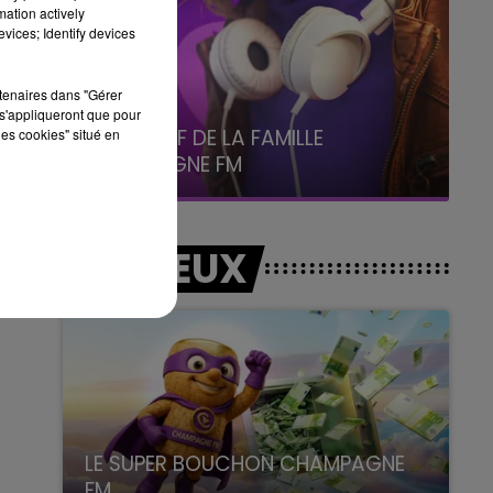
mation actively
vices; Identify devices
rtenaires dans "Gérer
s'appliqueront que pour
h00
T OF DE LA FAMILLE
les cookies" situé en
6h00 - 10h00
PAGNE FM
La Famille
i.
LES JEUX
LE SUPER BOUCHON CHAMPAGNE
FM