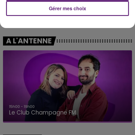
Gérer mes choix
ED SHEERAN & JUSTIN BIEBER
INDOCHINE
I Don't Care
Les Nouveaux Soleils
A L'ANTENNE
15h00 - 19h00
Le Club Champagne FM