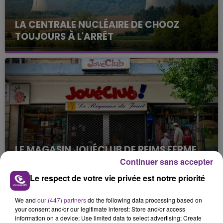
LA CENTRALE NUCLÉAIRE DE CHOOZ
TOUJOURS À L'ARRÊT
Cela fait déjà une semaine que la centrale
nucléaire ardennaise est à l'arrêt. Une situation
justifiée par la sécheresse intense qui est toujours
présente.
LE MAGASIN JOUÉCLUB DE REIMS FERME
SES PORTES
Continuer sans accepter
C'était l'une des institutions du centre-ville
Le respect de votre vie privée est notre priorité
rémois. Le magasin JouéClub est contraint de
fermer ses portes.
We and
our (447) partners
do the following data processing based on
TITRES DIFFUSÉS
your consent and/or our legitimate interest: Store and/or access
information on a device; Use limited data to select advertising; Create