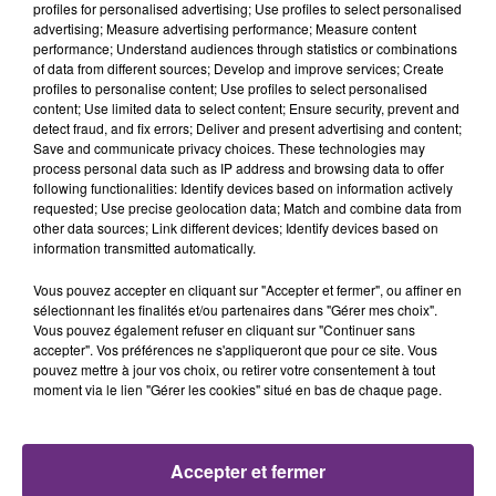
profiles for personalised advertising; Use profiles to select personalised
advertising; Measure advertising performance; Measure content
6h40
6h40
6h37
6h37
performance; Understand audiences through statistics or combinations
of data from different sources; Develop and improve services; Create
profiles to personalise content; Use profiles to select personalised
content; Use limited data to select content; Ensure security, prevent and
detect fraud, and fix errors; Deliver and present advertising and content;
Save and communicate privacy choices. These technologies may
process personal data such as IP address and browsing data to offer
following functionalities: Identify devices based on information actively
requested; Use precise geolocation data; Match and combine data from
other data sources; Link different devices; Identify devices based on
information transmitted automatically.
BRUNO MARS
TEDDY SWIMS
I Just Might
Mr Know It All
Vous pouvez accepter en cliquant sur "Accepter et fermer", ou affiner en
sélectionnant les finalités et/ou partenaires dans "Gérer mes choix".
6h32
6h32
6h28
6h28
Vous pouvez également refuser en cliquant sur "Continuer sans
accepter". Vos préférences ne s'appliqueront que pour ce site. Vous
pouvez mettre à jour vos choix, ou retirer votre consentement à tout
moment via le lien "Gérer les cookies" situé en bas de chaque page.
Accepter et fermer