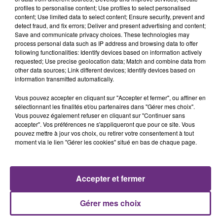
présente.
profiles to personalise content; Use profiles to select personalised
content; Use limited data to select content; Ensure security, prevent and
detect fraud, and fix errors; Deliver and present advertising and content;
Save and communicate privacy choices. These technologies may
process personal data such as IP address and browsing data to offer
following functionalities: Identify devices based on information actively
requested; Use precise geolocation data; Match and combine data from
LE MAGASIN JOUÉCLUB DE REIMS FERME
other data sources; Link different devices; Identify devices based on
SES PORTES
information transmitted automatically.
C'était l'une des institutions du centre-ville
Vous pouvez accepter en cliquant sur "Accepter et fermer", ou affiner en
rémois. Le magasin JouéClub est contraint de
sélectionnant les finalités et/ou partenaires dans "Gérer mes choix".
Vous pouvez également refuser en cliquant sur "Continuer sans
fermer ses portes.
TITRES DIFFUSÉS
accepter". Vos préférences ne s'appliqueront que pour ce site. Vous
pouvez mettre à jour vos choix, ou retirer votre consentement à tout
moment via le lien "Gérer les cookies" situé en bas de chaque page.
13h54
13h54
13h46
13h46
Accepter et fermer
Gérer mes choix