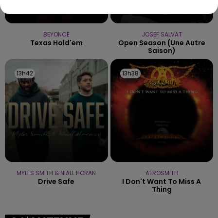
BEYONCE
JOSEF SALVAT
Texas Hold'em
Open Season (une Autre
Saison)
13h42
13h42
13h38
13h38
MYLES SMITH & NIALL HORAN
AEROSMITH
Drive Safe
I Don't Want To Miss A
Thing