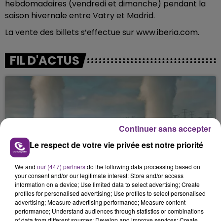
hebdomadaires (vendredi et dimanche) pendant la
saison hivernale entre Vatry et Madrid.
La vente des billets s’effectue sur www.iberia.com.
FIL D'ACTUS
Continuer sans accepter
Le respect de votre vie privée est notre priorité
LA CENTRALE NUCLÉAIRE DE CHOOZ
We and
our (447) partners
do the following data processing based on
your consent and/or our legitimate interest: Store and/or access
TOUJOURS À L'ARRÊT
information on a device; Use limited data to select advertising; Create
Cela fait déjà une semaine que la centrale
profiles for personalised advertising; Use profiles to select personalised
nucléaire ardennaise est à l'arrêt. Une situation
advertising; Measure advertising performance; Measure content
performance; Understand audiences through statistics or combinations
justifiée par la sécheresse intense qui est toujours
of data from different sources; Develop and improve services; Create