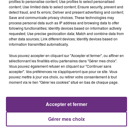
profiles to personalise content; Use profiles to select personalised
content; Use limited data to select content; Ensure security, prevent and
detect fraud, and fix errors; Deliver and present advertising and content;
Save and communicate privacy choices. These technologies may
process personal data such as IP address and browsing data to offer
following functionalities: Identify devices based on information actively
requested; Use precise geolocation data; Match and combine data from
other data sources; Link different devices; Identify devices based on
L'INSPECTION DU TRAVAIL RAPPELLE À
information transmitted automatically.
L'ORDRE SUR LES CONDITIONS DE...
Vous pouvez accepter en cliquant sur "Accepter et fermer", ou affiner en
Alors que les dates de début des vendange 2026
sélectionnant les finalités et/ou partenaires dans "Gérer mes choix".
s'est avéré être plus précoce que prévu,
Vous pouvez également refuser en cliquant sur "Continuer sans
accepter". Vos préférences ne s'appliqueront que pour ce site. Vous
l'inspection du Travail en profite pour rappeler
TITRES DIFFUSÉS
pouvez mettre à jour vos choix, ou retirer votre consentement à tout
les conditions de...
moment via le lien "Gérer les cookies" situé en bas de chaque page.
0h09
0h09
0h06
0h06
Accepter et fermer
Gérer mes choix