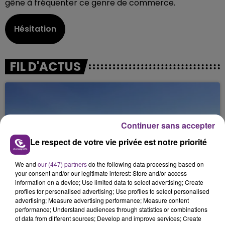
gêne à fréquenter ce genre de commerce.
Hésitation
FIL D'ACTUS
Continuer sans accepter
Le respect de votre vie privée est notre priorité
We and
our (447) partners
do the following data processing based on
SI TOUT LE MONDE FAIT ÇA, MOI L'ANNÉE
your consent and/or our legitimate interest: Store and/or access
information on a device; Use limited data to select advertising; Create
PROCHAINE JE VENDANGE EN...
profiles for personalised advertising; Use profiles to select personalised
La vendange en Champagne a débuté ce jeudi 6
advertising; Measure advertising performance; Measure content
performance; Understand audiences through statistics or combinations
août dans la commune de Montgueux (Aube). Du
of data from different sources; Develop and improve services; Create
jamais vu !