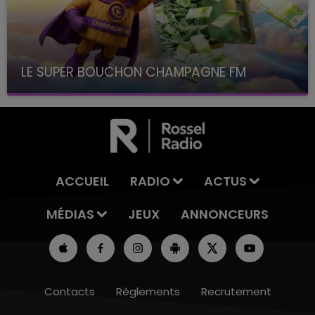
LE SUPER BOUCHON CHAMPAGNE FM
avec La Famille Champagne FM, à 8H10
ACCUEIL
RADIO
ACTUS
MÉDIAS
JEUX
ANNONCEURS
Contacts
Règlements
Recrutement