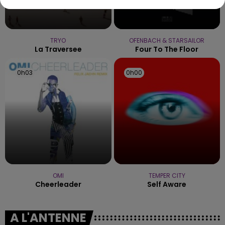
TRYO
OFENBACH & STARSAILOR
La Traversee
Four To The Floor
0h03
0h03
0h00
0h00
OMI
TEMPER CITY
Cheerleader
Self Aware
A L'ANTENNE