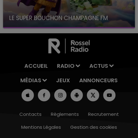
LE SUPER BOUCHON CHAMPAGNE FM
avec La Famille Champagne FM, à 8H10
ACCUEIL
RADIO
ACTUS
MÉDIAS
JEUX
ANNONCEURS
Contacts
Règlements
Recrutement
Mentions Légales
Gestion des cookies