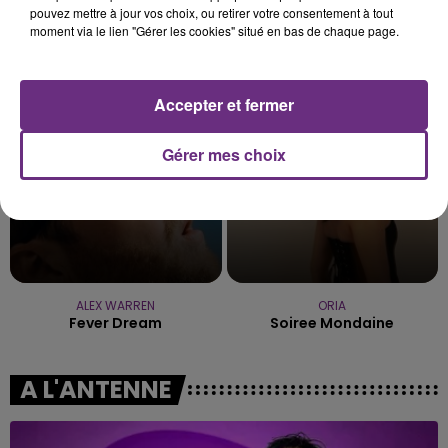
pouvez mettre à jour vos choix, ou retirer votre consentement à tout
moment via le lien "Gérer les cookies" situé en bas de chaque page.
TAYLOR SWIFT
BRICE CONRAD
I Knew It, I Knew You
Oh La
9h04
9h04
8h57
8h57
Accepter et fermer
Gérer mes choix
ALEX WARREN
ORIA
Fever Dream
Soiree Mondaine
A L'ANTENNE