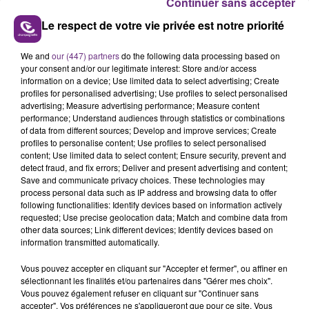
Continuer sans accepter
Le respect de votre vie privée est notre priorité
We and
our (447) partners
do the following data processing based on
your consent and/or our legitimate interest: Store and/or access
L'INSPECTION DU TRAVAIL RAPPELLE À
information on a device; Use limited data to select advertising; Create
L'ORDRE SUR LES CONDITIONS DE...
profiles for personalised advertising; Use profiles to select personalised
Alors que les dates de début des vendange 2026
advertising; Measure advertising performance; Measure content
performance; Understand audiences through statistics or combinations
s'est avéré être plus précoce que prévu,
of data from different sources; Develop and improve services; Create
l'inspection du Travail en profite pour rappeler
profiles to personalise content; Use profiles to select personalised
TITRES DIFFUSÉS
les conditions de...
content; Use limited data to select content; Ensure security, prevent and
detect fraud, and fix errors; Deliver and present advertising and content;
Save and communicate privacy choices. These technologies may
process personal data such as IP address and browsing data to offer
9h11
9h11
9h08
9h08
following functionalities: Identify devices based on information actively
requested; Use precise geolocation data; Match and combine data from
other data sources; Link different devices; Identify devices based on
information transmitted automatically.
Vous pouvez accepter en cliquant sur "Accepter et fermer", ou affiner en
sélectionnant les finalités et/ou partenaires dans "Gérer mes choix".
Vous pouvez également refuser en cliquant sur "Continuer sans
accepter". Vos préférences ne s'appliqueront que pour ce site. Vous