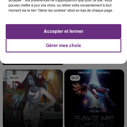
pouvez mettre à jour vos choix, ou retirer votre consentement à tout
moment via le lien "Gérer les cookies" situé en bas de chaque page.
LE MAGASIN JOUÉCLUB DE REIMS FERME
Accepter et fermer
SES PORTES
C'était l'une des institutions du centre-ville
Gérer mes choix
rémois. Le magasin JouéClub est contraint de
fermer ses portes.
TITRES DIFFUSÉS
9h05
9h05
9h01
9h01