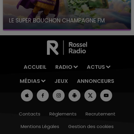
LE SUPER BOUCHON CHAMPAGNE FM
avec La Famille Champagne FM, à 8H10
ACCUEIL
RADIO
ACTUS
MÉDIAS
JEUX
ANNONCEURS
Contacts
Règlements
Recrutement
Mentions Légales
Gestion des cookies