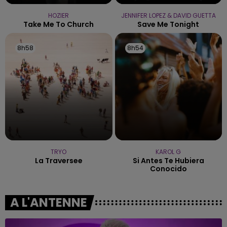
HOZIER
JENNIFER LOPEZ & DAVID GUETTA
Take Me To Church
Save Me Tonight
8h58
8h58
8h54
8h54
TRYO
KAROL G
La Traversee
Si Antes Te Hubiera
Conocido
A L'ANTENNE