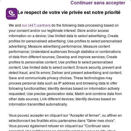
Rejoignez-nous en contactant l’équipe au
03 26 74 94
Continuer sans accepter
28
Le respect de votre vie privée est notre priorité
FIL D'ACTUS
We and
our (447) partners
do the following data processing based on
your consent and/or our legitimate interest: Store and/or access
information on a device; Use limited data to select advertising; Create
profiles for personalised advertising; Use profiles to select personalised
advertising; Measure advertising performance; Measure content
performance; Understand audiences through statistics or combinations
of data from different sources; Develop and improve services; Create
profiles to personalise content; Use profiles to select personalised
content; Use limited data to select content; Ensure security, prevent and
detect fraud, and fix errors; Deliver and present advertising and content;
Save and communicate privacy choices. These technologies may
process personal data such as IP address and browsing data to offer
LA CENTRALE NUCLÉAIRE DE CHOOZ
following functionalities: Identify devices based on information actively
TOUJOURS À L'ARRÊT
requested; Use precise geolocation data; Match and combine data from
other data sources; Link different devices; Identify devices based on
Cela fait déjà une semaine que la centrale
information transmitted automatically.
nucléaire ardennaise est à l'arrêt. Une situation
justifiée par la sécheresse intense qui est toujours
Vous pouvez accepter en cliquant sur "Accepter et fermer", ou affiner en
sélectionnant les finalités et/ou partenaires dans "Gérer mes choix".
présente.
Vous pouvez également refuser en cliquant sur "Continuer sans
accepter". Vos préférences ne s'appliqueront que pour ce site. Vous