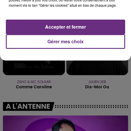
OFENBACH & STARSAILOR
OLIVIA DEAN
moment via le lien "Gérer les cookies" situé en bas de chaque page.
Four To The Floor
So Easy (to Fall In Love)
18h15
18h15
18h08
18h08
Accepter et fermer
Gérer mes choix
ZAHO & MC SOLAAR
JULIEN LIEB
Comme Caroline
Dis-Moi Ou
A L'ANTENNE