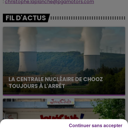
:
christophe.laplanche@pgamotors.com
FIL D'ACTUS
LA CENTRALE NUCLÉAIRE DE CHOOZ
TOUJOURS À L'ARRÊT
Cela fait déjà une semaine que la centrale
nucléaire ardennaise est à l'arrêt. Une situation
justifiée par la sécheresse intense qui est toujours
présente.
Continuer sans accepter