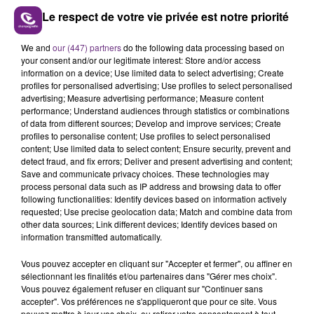
Le respect de votre vie privée est notre priorité
We and
our (447) partners
do the following data processing based on
LE MAGASIN JOUÉCLUB DE REIMS FERME
your consent and/or our legitimate interest: Store and/or access
SES PORTES
information on a device; Use limited data to select advertising; Create
profiles for personalised advertising; Use profiles to select personalised
C'était l'une des institutions du centre-ville
advertising; Measure advertising performance; Measure content
rémois. Le magasin JouéClub est contraint de
performance; Understand audiences through statistics or combinations
fermer ses portes.
of data from different sources; Develop and improve services; Create
TITRES DIFFUSÉS
profiles to personalise content; Use profiles to select personalised
content; Use limited data to select content; Ensure security, prevent and
detect fraud, and fix errors; Deliver and present advertising and content;
Save and communicate privacy choices. These technologies may
18h20
18h20
18h18
18h18
process personal data such as IP address and browsing data to offer
following functionalities: Identify devices based on information actively
requested; Use precise geolocation data; Match and combine data from
other data sources; Link different devices; Identify devices based on
information transmitted automatically.
Vous pouvez accepter en cliquant sur "Accepter et fermer", ou affiner en
sélectionnant les finalités et/ou partenaires dans "Gérer mes choix".
Vous pouvez également refuser en cliquant sur "Continuer sans
accepter". Vos préférences ne s'appliqueront que pour ce site. Vous
pouvez mettre à jour vos choix, ou retirer votre consentement à tout