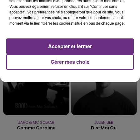
sélectionnant les finalités et/ou partenaires dans "Gérer mes choix".
Vous pouvez également refuser en cliquant sur "Continuer sans
accepter". Vos préférences ne s'appliqueront que pour ce site. Vous
pouvez mettre à jour vos choix, ou retirer votre consentement à tout
moment via le lien "Gérer les cookies" situé en bas de chaque page.
OFENBACH & STARSAILOR
OLIVIA DEAN
Four To The Floor
So Easy (to Fall In Love)
Accepter et fermer
18h15
18h15
18h08
18h08
Gérer mes choix
ZAHO & MC SOLAAR
JULIEN LIEB
Comme Caroline
Dis-Moi Ou