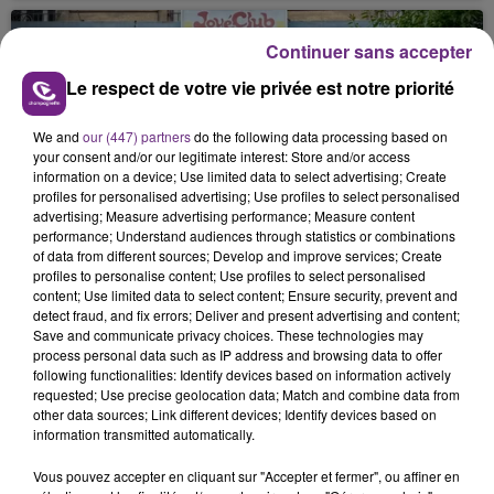
nucléaire ardennaise est à l'arrêt. Une situation
justifiée par la sécheresse intense qui est toujours
Continuer sans accepter
présente.
Le respect de votre vie privée est notre priorité
We and
our (447) partners
do the following data processing based on
your consent and/or our legitimate interest: Store and/or access
information on a device; Use limited data to select advertising; Create
profiles for personalised advertising; Use profiles to select personalised
LE MAGASIN JOUÉCLUB DE REIMS FERME
advertising; Measure advertising performance; Measure content
SES PORTES
performance; Understand audiences through statistics or combinations
of data from different sources; Develop and improve services; Create
C'était l'une des institutions du centre-ville
profiles to personalise content; Use profiles to select personalised
rémois. Le magasin JouéClub est contraint de
content; Use limited data to select content; Ensure security, prevent and
detect fraud, and fix errors; Deliver and present advertising and content;
fermer ses portes.
TITRES DIFFUSÉS
Save and communicate privacy choices. These technologies may
process personal data such as IP address and browsing data to offer
following functionalities: Identify devices based on information actively
requested; Use precise geolocation data; Match and combine data from
18h20
18h20
18h18
18h18
other data sources; Link different devices; Identify devices based on
information transmitted automatically.
Vous pouvez accepter en cliquant sur "Accepter et fermer", ou affiner en