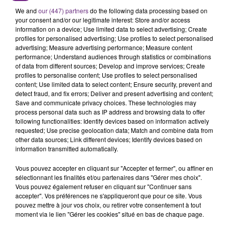
We and
our (447) partners
do the following data processing based on
your consent and/or our legitimate interest: Store and/or access
information on a device; Use limited data to select advertising; Create
profiles for personalised advertising; Use profiles to select personalised
advertising; Measure advertising performance; Measure content
performance; Understand audiences through statistics or combinations
of data from different sources; Develop and improve services; Create
profiles to personalise content; Use profiles to select personalised
content; Use limited data to select content; Ensure security, prevent and
SI TOUT LE MONDE FAIT ÇA, MOI L'ANNÉE
detect fraud, and fix errors; Deliver and present advertising and content;
Save and communicate privacy choices. These technologies may
PROCHAINE JE VENDANGE EN...
process personal data such as IP address and browsing data to offer
La vendange en Champagne a débuté ce jeudi 6
following functionalities: Identify devices based on information actively
août dans la commune de Montgueux (Aube). Du
requested; Use precise geolocation data; Match and combine data from
other data sources; Link different devices; Identify devices based on
jamais vu !
information transmitted automatically.
Vous pouvez accepter en cliquant sur "Accepter et fermer", ou affiner en
sélectionnant les finalités et/ou partenaires dans "Gérer mes choix".
Vous pouvez également refuser en cliquant sur "Continuer sans
accepter". Vos préférences ne s'appliqueront que pour ce site. Vous
pouvez mettre à jour vos choix, ou retirer votre consentement à tout
moment via le lien "Gérer les cookies" situé en bas de chaque page.
L'INSPECTION DU TRAVAIL RAPPELLE À