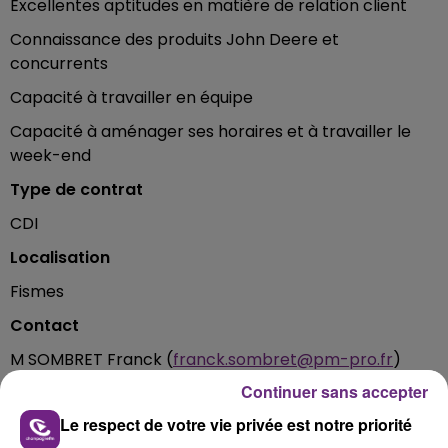
Excellentes aptitudes en matière de relation client
Connaissance des produits John Deere et
concurrents
Capacité à travailler en équipe
Capacité à aménager ses horaires et à travailler le
week-end
Type de contrat
CDI
Localisation
Fismes
Contact
M SOMBRET Franck (
franck.sombret@pm-pro.fr
)
Continuer sans accepter
FIL D'ACTUS
Le respect de votre vie privée est notre priorité