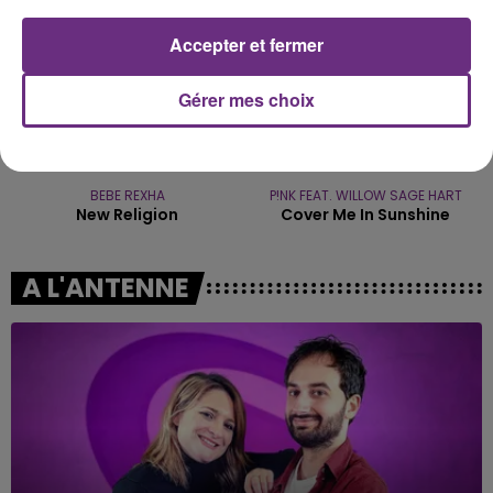
Accepter et fermer
Gérer mes choix
BEBE REXHA
P!NK FEAT. WILLOW SAGE HART
New Religion
Cover Me In Sunshine
A L'ANTENNE