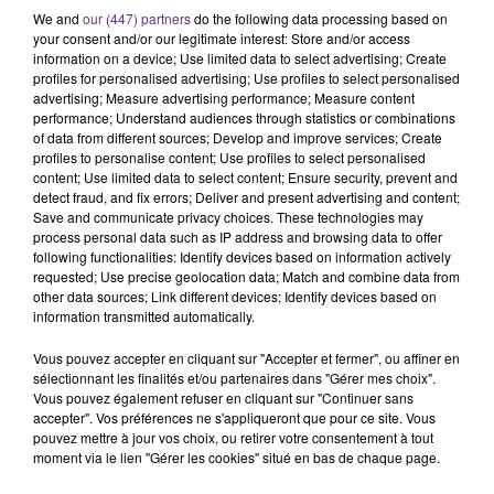
SES PORTES
We and
our (447) partners
do the following data processing based on
C'était l'une des institutions du centre-ville
your consent and/or our legitimate interest: Store and/or access
rémois. Le magasin JouéClub est contraint de
information on a device; Use limited data to select advertising; Create
profiles for personalised advertising; Use profiles to select personalised
fermer ses portes.
TITRES DIFFUSÉS
advertising; Measure advertising performance; Measure content
performance; Understand audiences through statistics or combinations
of data from different sources; Develop and improve services; Create
profiles to personalise content; Use profiles to select personalised
6h20
6h20
6h17
6h17
content; Use limited data to select content; Ensure security, prevent and
detect fraud, and fix errors; Deliver and present advertising and content;
Save and communicate privacy choices. These technologies may
process personal data such as IP address and browsing data to offer
following functionalities: Identify devices based on information actively
requested; Use precise geolocation data; Match and combine data from
other data sources; Link different devices; Identify devices based on
information transmitted automatically.
Vous pouvez accepter en cliquant sur "Accepter et fermer", ou affiner en
sélectionnant les finalités et/ou partenaires dans "Gérer mes choix".
ORIA
ROSA LINN
Vous pouvez également refuser en cliquant sur "Continuer sans
Soiree Mondaine
Snap
accepter". Vos préférences ne s'appliqueront que pour ce site. Vous
pouvez mettre à jour vos choix, ou retirer votre consentement à tout
moment via le lien "Gérer les cookies" situé en bas de chaque page.
6h14
6h14
6h11
6h11