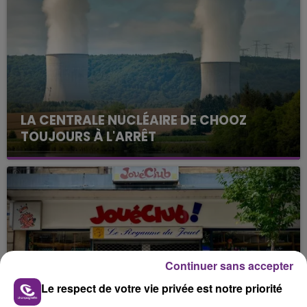
LA CENTRALE NUCLÉAIRE DE CHOOZ
TOUJOURS À L'ARRÊT
Cela fait déjà une semaine que la centrale
nucléaire ardennaise est à l'arrêt. Une situation
justifiée par la sécheresse intense qui est toujours
présente.
Continuer sans accepter
Le respect de votre vie privée est notre priorité
LE MAGASIN JOUÉCLUB DE REIMS FERME