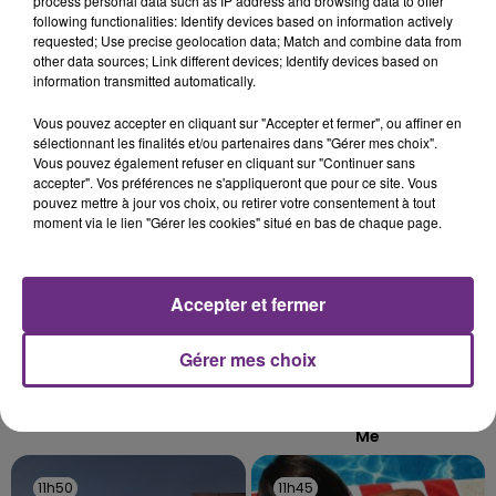
process personal data such as IP address and browsing data to offer
TOUJOURS À L'ARRÊT
following functionalities: Identify devices based on information actively
Cela fait déjà une semaine que la centrale
requested; Use precise geolocation data; Match and combine data from
nucléaire ardennaise est à l'arrêt. Une situation
other data sources; Link different devices; Identify devices based on
information transmitted automatically.
justifiée par la sécheresse intense qui est toujours
TITRES DIFFUSÉS
présente.
Vous pouvez accepter en cliquant sur "Accepter et fermer", ou affiner en
sélectionnant les finalités et/ou partenaires dans "Gérer mes choix".
Vous pouvez également refuser en cliquant sur "Continuer sans
11h56
11h56
11h53
11h53
accepter". Vos préférences ne s'appliqueront que pour ce site. Vous
pouvez mettre à jour vos choix, ou retirer votre consentement à tout
moment via le lien "Gérer les cookies" situé en bas de chaque page.
Accepter et fermer
Gérer mes choix
AMIR
ARIANA GRANDE
On Dirait
Hate That I Made You Love
Me
11h50
11h50
11h45
11h45