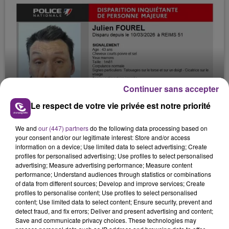
Continuer sans accepter
JAMAIS SANS MON FRÈRE
Le respect de votre vie privée est notre priorité
Julien Fourel n'a plus donné signé de vie depuis 5
mois. Sa sœur poursuit ses recherches pour le
We and
our (447) partners
do the following data processing based on
your consent and/or our legitimate interest: Store and/or access
retrouver.
information on a device; Use limited data to select advertising; Create
profiles for personalised advertising; Use profiles to select personalised
advertising; Measure advertising performance; Measure content
performance; Understand audiences through statistics or combinations
of data from different sources; Develop and improve services; Create
profiles to personalise content; Use profiles to select personalised
content; Use limited data to select content; Ensure security, prevent and
detect fraud, and fix errors; Deliver and present advertising and content;
LA CENTRALE NUCLÉAIRE DE CHOOZ
Save and communicate privacy choices. These technologies may