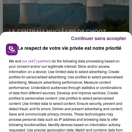
LA CENTRALE NUCLÉAIRE DE CHOOZ
TOUJOURS À L'ARRÊT
Continuer sans accepter
Cela fait déjà une semaine que la centrale
Le respect de votre vie privée est notre priorité
nucléaire ardennaise est à l'arrêt. Une situation
justifiée par la sécheresse intense qui est toujours
We and
our (447) partners
do the following data processing based on
your consent and/or our legitimate interest: Store and/or access
présente.
information on a device; Use limited data to select advertising; Create
profiles for personalised advertising; Use profiles to select personalised
advertising; Measure advertising performance; Measure content
performance; Understand audiences through statistics or combinations
of data from different sources; Develop and improve services; Create
profiles to personalise content; Use profiles to select personalised
content; Use limited data to select content; Ensure security, prevent and
LE MAGASIN JOUÉCLUB DE REIMS FERME
detect fraud, and fix errors; Deliver and present advertising and content;
SES PORTES
Save and communicate privacy choices. These technologies may
C'était l'une des institutions du centre-ville
process personal data such as IP address and browsing data to offer
following functionalities: Identify devices based on information actively
rémois. Le magasin JouéClub est contraint de
requested; Use precise geolocation data; Match and combine data from