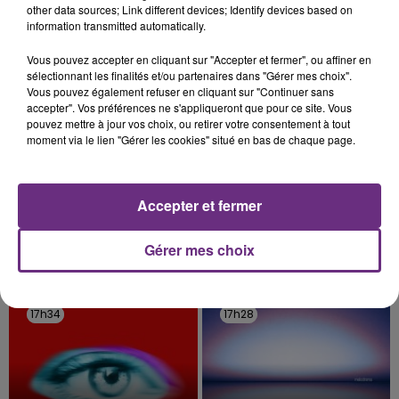
fermer ses portes.
other data sources; Link different devices; Identify devices based on
TITRES DIFFUSÉS
information transmitted automatically.
Vous pouvez accepter en cliquant sur "Accepter et fermer", ou affiner en
17h41
17h41
17h37
17h37
sélectionnant les finalités et/ou partenaires dans "Gérer mes choix".
Vous pouvez également refuser en cliquant sur "Continuer sans
accepter". Vos préférences ne s'appliqueront que pour ce site. Vous
pouvez mettre à jour vos choix, ou retirer votre consentement à tout
moment via le lien "Gérer les cookies" situé en bas de chaque page.
Accepter et fermer
Gérer mes choix
CHRISTOPHE MAE
BRITNEY SPEARS
La Lune
Toxic
17h34
17h34
17h28
17h28