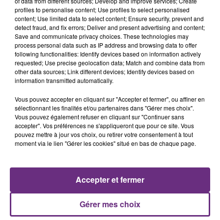
nucléaire ardennaise est à l'arrêt. Une situation
of data from different sources; Develop and improve services; Create
profiles to personalise content; Use profiles to select personalised
justifiée par la sécheresse intense qui est toujours
content; Use limited data to select content; Ensure security, prevent and
présente.
detect fraud, and fix errors; Deliver and present advertising and content;
Save and communicate privacy choices. These technologies may
process personal data such as IP address and browsing data to offer
following functionalities: Identify devices based on information actively
requested; Use precise geolocation data; Match and combine data from
other data sources; Link different devices; Identify devices based on
information transmitted automatically.
LE MAGASIN JOUÉCLUB DE REIMS FERME
SES PORTES
Vous pouvez accepter en cliquant sur "Accepter et fermer", ou affiner en
sélectionnant les finalités et/ou partenaires dans "Gérer mes choix".
C'était l'une des institutions du centre-ville
Vous pouvez également refuser en cliquant sur "Continuer sans
rémois. Le magasin JouéClub est contraint de
accepter". Vos préférences ne s'appliqueront que pour ce site. Vous
pouvez mettre à jour vos choix, ou retirer votre consentement à tout
fermer ses portes.
TITRES DIFFUSÉS
moment via le lien "Gérer les cookies" situé en bas de chaque page.
6h26
6h26
6h23
6h23
Accepter et fermer
Gérer mes choix