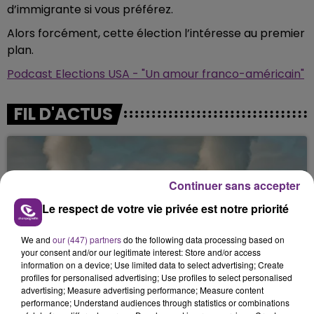
d’immigrante si vous préférez.
Alors forcément, cette élection l’intéresse au premier
plan.
Podcast Elections USA - "Un amour franco-américain"
FIL D'ACTUS
Continuer sans accepter
Le respect de votre vie privée est notre priorité
We and
our (447) partners
do the following data processing based on
your consent and/or our legitimate interest: Store and/or access
LA CENTRALE NUCLÉAIRE DE CHOOZ
information on a device; Use limited data to select advertising; Create
profiles for personalised advertising; Use profiles to select personalised
TOUJOURS À L'ARRÊT
advertising; Measure advertising performance; Measure content
Cela fait déjà une semaine que la centrale
performance; Understand audiences through statistics or combinations