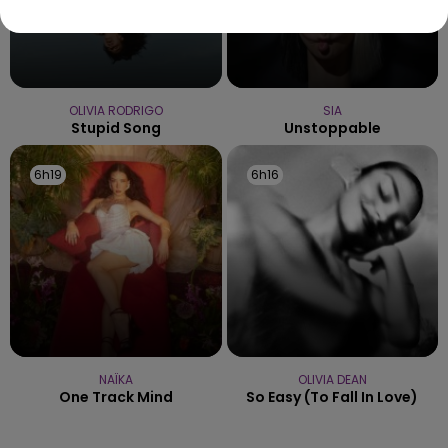
OLIVIA RODRIGO
SIA
Stupid Song
Unstoppable
6h19
6h19
6h16
6h16
NAÏKA
OLIVIA DEAN
One Track Mind
So Easy (to Fall In Love)