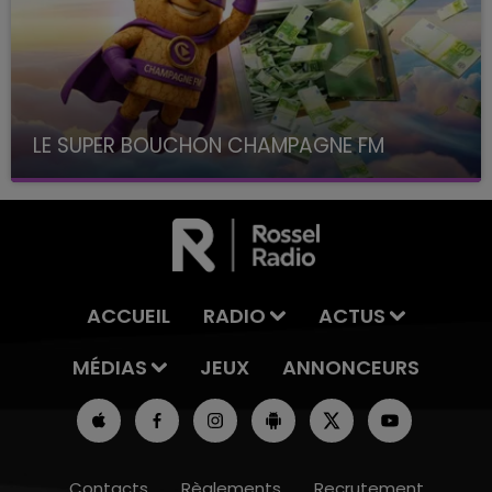
LE SUPER BOUCHON CHAMPAGNE FM
avec La Famille Champagne FM, à 8H10
ACCUEIL
RADIO
ACTUS
MÉDIAS
JEUX
ANNONCEURS
Contacts
Règlements
Recrutement