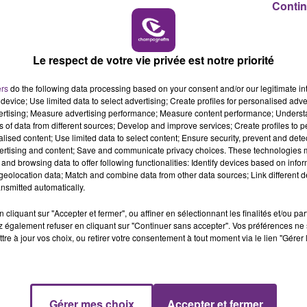
Contin
10h00 - 14h00
LE TICKET DE CAISSE
Le respect de votre vie privée est notre priorité
ers
do the following data processing based on your consent and/or our legitimate int
device; Use limited data to select advertising; Create profiles for personalised adver
vertising; Measure advertising performance; Measure content performance; Unders
L'INSPECTION DU TRAVAIL RAPPELLE À
ns of data from different sources; Develop and improve services; Create profiles to 
alised content; Use limited data to select content; Ensure security, prevent and detect
L'ORDRE SUR LES CONDITIONS DE...
ertising and content; Save and communicate privacy choices. These technologies
Alors que les dates de début des vendange
and browsing data to offer following functionalities: Identify devices based on infor
2026 s'est avéré être plus précoce que prévu,
eolocation data; Match and combine data from other data sources; Link different de
nsmitted automatically.
l'inspection du Travail en profite pour rappeler
les conditions de...
cliquant sur "Accepter et fermer", ou affiner en sélectionnant les finalités et/ou pa
 également refuser en cliquant sur "Continuer sans accepter". Vos préférences ne 
tre à jour vos choix, ou retirer votre consentement à tout moment via le lien "Gérer 
Gérer mes choix
Accepter et fermer