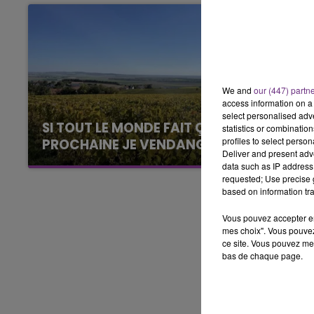
 FAMILLE
6h00 - 10h00
 FM
LA FAMILLE
We and
our (447) partn
access information on a 
select personalised ad
SI TOUT LE MONDE FAIT ÇA, MOI L'ANNÉE
statistics or combinatio
profiles to select person
PROCHAINE JE VENDANGE EN...
Deliver and present adv
La vendange en Champagne a débuté ce jeudi
data such as IP address 
6 août dans la commune de Montgueux (Aube).
requested; Use precise g
based on information tra
Du jamais vu !
Vous pouvez accepter en 
mes choix". Vous pouvez
ce site. Vous pouvez met
bas de chaque page.