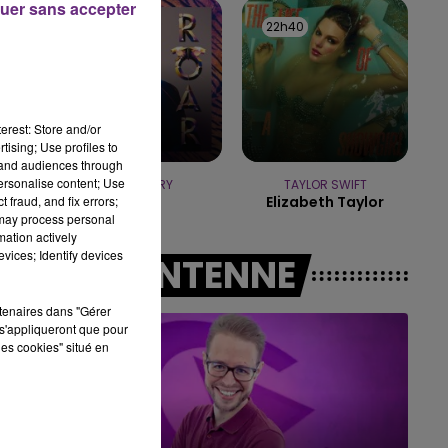
uer sans accepter
14h00 - 15h00
22h44
22h44
22h40
22h40
LA RADIO POP
erest: Store and/or
tising; Use profiles to
tand audiences through
personalise content; Use
KATY PERRY
TAYLOR SWIFT
 fraud, and fix errors;
Roar
Elizabeth Taylor
 may process personal
mation actively
vices; Identify devices
A L'ANTENNE
rtenaires dans "Gérer
s'appliqueront que pour
les cookies" situé en