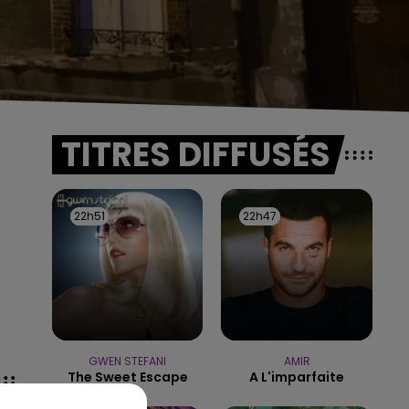
TITRES DIFFUSÉS
22h51
22h51
22h47
22h47
GWEN STEFANI
AMIR
The Sweet Escape
A L'imparfaite