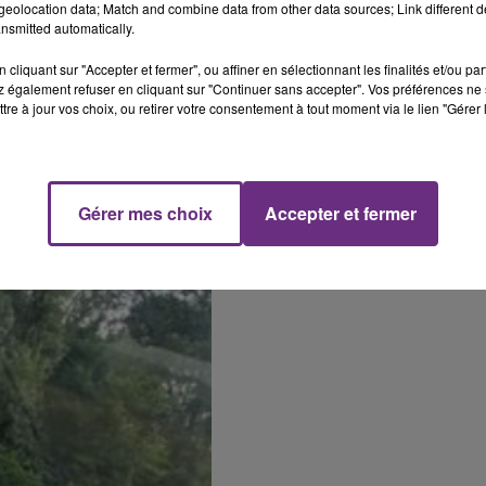
eolocation data; Match and combine data from other data sources; Link different de
nsmitted automatically.
cliquant sur "Accepter et fermer", ou affiner en sélectionnant les finalités et/ou pa
 également refuser en cliquant sur "Continuer sans accepter". Vos préférences ne 
tre à jour vos choix, ou retirer votre consentement à tout moment via le lien "Gérer 
 à la sortie d’Esternay en direction de Sézanne.
Gérer mes choix
Accepter et fermer