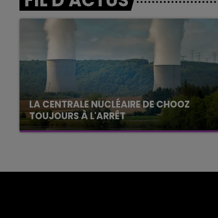
FIL D'ACTUS
LA CENTRALE NUCLÉAIRE DE CHOOZ
TOUJOURS À L'ARRÊT
Cela fait déjà une semaine que la centrale
nucléaire ardennaise est à l'arrêt. Une situation
justifiée par la sécheresse intense qui est
toujours présente.