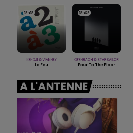
LE BEST OF DE LA FAMILLE
CHAMPAGNE FM
18h18
18h18
18h08
18h08
KENDJI & VIANNEY
OFENBACH & STARSAILOR
Le Feu
Four To The Floor
A L'ANTENNE