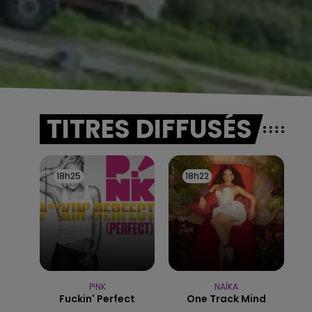
TITRES DIFFUSÉS
18h25
18h25
18h22
18h22
P!NK
NAÏKA
Fuckin' Perfect
One Track Mind
5h00 - 6h00