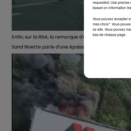
requested; Use precise g
based on information tra
Vous pouvez accepter en 
mes choix". Vous pouvez
ce site. Vous pouvez met
bas de chaque page.
Enfin, sur la RN4, la remorque d'un camion est en feu
Sand Rinette parle d’une épaisse fumée noire.