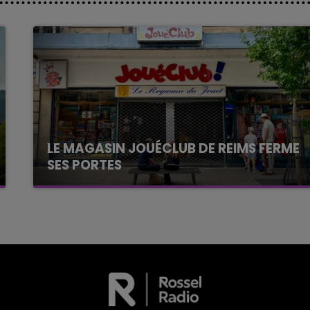
LE MAGASIN JOUÉCLUB DE REIMS FERME
SES PORTES
C'était l'une des institutions du centre-ville
rémois. Le magasin JouéClub est contraint de
fermer ses portes.