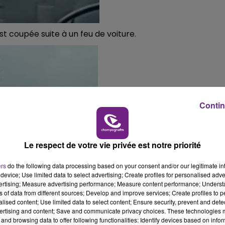
5h00 - 6h00
LE BEST OF DE LA FAMILLE
CHAMPAGNE FM
t coupée suite à un feu de voiture.
Contin
Le respect de votre vie privée est notre priorité
ers
do the following data processing based on your consent and/or our legitimate int
device; Use limited data to select advertising; Create profiles for personalised adver
vertising; Measure advertising performance; Measure content performance; Unders
ns of data from different sources; Develop and improve services; Create profiles to 
alised content; Use limited data to select content; Ensure security, prevent and detect
ertising and content; Save and communicate privacy choices. These technologies
and browsing data to offer following functionalities: Identify devices based on infor