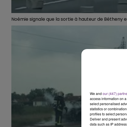
19h15 - 20h00
HAMPAGNE FM
LA RADIO POP
Noémie signale que la sortie à hauteur de Bétheny es
We and
our (447) partn
access information on a 
select personalised ad
statistics or combinatio
profiles to select person
Deliver and present adv
data such as IP address 