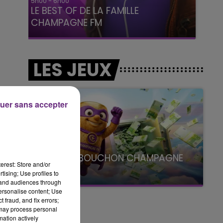
6h00 - 10h00
La Famille
LES JEUX
uer sans accepter
LE SUPER BOUCHON CHAMPAGNE
erest: Store and/or
FM
tising; Use profiles to
avec La Famille Champagne FM, à 8H10
tand audiences through
personalise content; Use
 fraud, and fix errors;
 may process personal
mation actively