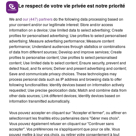
Le respect de votre vie privée est notre priorité
We and
our (447) partners
do the following data processing based on
LE MAGASIN JOUÉCLUB DE REIMS FERME
your consent and/or our legitimate interest: Store and/or access
SES PORTES
information on a device; Use limited data to select advertising; Create
C'était l'une des institutions du centre-ville
profiles for personalised advertising; Use profiles to select personalised
advertising; Measure advertising performance; Measure content
rémois. Le magasin JouéClub est contraint de
performance; Understand audiences through statistics or combinations
fermer ses portes.
of data from different sources; Develop and improve services; Create
TITRES DIFFUSÉS
profiles to personalise content; Use profiles to select personalised
content; Use limited data to select content; Ensure security, prevent and
detect fraud, and fix errors; Deliver and present advertising and content;
Save and communicate privacy choices. These technologies may
21h55
21h55
21h53
21h53
process personal data such as IP address and browsing data to offer
following functionalities: Identify devices based on information actively
requested; Use precise geolocation data; Match and combine data from
other data sources; Link different devices; Identify devices based on
information transmitted automatically.
Vous pouvez accepter en cliquant sur "Accepter et fermer", ou affiner en
sélectionnant les finalités et/ou partenaires dans "Gérer mes choix".
Vous pouvez également refuser en cliquant sur "Continuer sans
accepter". Vos préférences ne s'appliqueront que pour ce site. Vous
pouvez mettre à jour vos choix, ou retirer votre consentement à tout