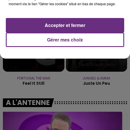
ADELE CASTILLON
CAMERON WHITCOMB
moment via le lien "Gérer les cookies" situé en bas de chaque page.
Ete Avec Toi
Medusa
21h50
21h50
21h47
21h47
Accepter et fermer
Gérer mes choix
PORTUGAL THE MAN
JUNGELI & EMMA
Feel It Still
Juste Un Peu
A L'ANTENNE