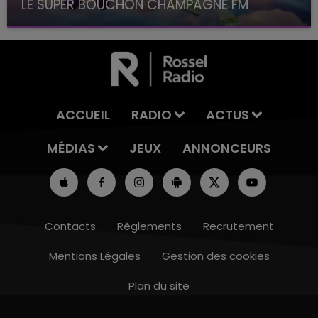
LE SUPER BOUCHON CHAMPAGNE FM
avec La Famille Champagne FM, à 8H10
ACCUEIL
RADIO
ACTUS
MÉDIAS
JEUX
ANNONCEURS
Contacts
Règlements
Recrutement
Mentions Légales
Gestion des cookies
Plan du site
16h00 - 20h00
LE WEEK-END CHAMPAGNE FM