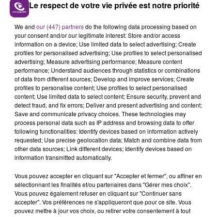
Le respect de votre vie privée est notre priorité
LE MAGASIN JOUÉCLUB DE REIMS FERME
We and
our (447) partners
do the following data processing based on
your consent and/or our legitimate interest: Store and/or access
SES PORTES
information on a device; Use limited data to select advertising; Create
C'était l'une des institutions du centre-ville
profiles for personalised advertising; Use profiles to select personalised
rémois. Le magasin JouéClub est contraint de
advertising; Measure advertising performance; Measure content
performance; Understand audiences through statistics or combinations
fermer ses portes.
TITRES DIFFUSÉS
of data from different sources; Develop and improve services; Create
profiles to personalise content; Use profiles to select personalised
content; Use limited data to select content; Ensure security, prevent and
detect fraud, and fix errors; Deliver and present advertising and content;
0h27
0h27
0h23
0h23
Save and communicate privacy choices. These technologies may
process personal data such as IP address and browsing data to offer
following functionalities: Identify devices based on information actively
requested; Use precise geolocation data; Match and combine data from
other data sources; Link different devices; Identify devices based on
information transmitted automatically.
Vous pouvez accepter en cliquant sur "Accepter et fermer", ou affiner en
sélectionnant les finalités et/ou partenaires dans "Gérer mes choix".
Vous pouvez également refuser en cliquant sur "Continuer sans
accepter". Vos préférences ne s'appliqueront que pour ce site. Vous
GAVIN JAMES & PHILIPPINE
IMAGINE DRAGONS
pouvez mettre à jour vos choix, ou retirer votre consentement à tout