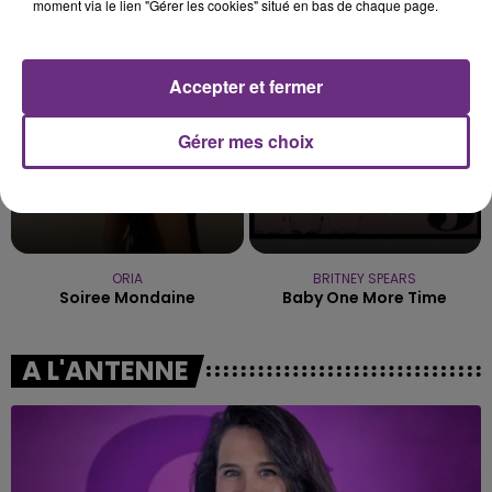
Always
Believer
moment via le lien "Gérer les cookies" situé en bas de chaque page.
0h20
0h20
0h17
0h17
Accepter et fermer
Gérer mes choix
ORIA
BRITNEY SPEARS
Soiree Mondaine
Baby One More Time
A L'ANTENNE