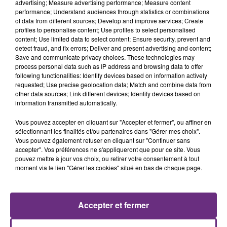
advertising; Measure advertising performance; Measure content
performance; Understand audiences through statistics or combinations
of data from different sources; Develop and improve services; Create
profiles to personalise content; Use profiles to select personalised
content; Use limited data to select content; Ensure security, prevent and
detect fraud, and fix errors; Deliver and present advertising and content;
Save and communicate privacy choices. These technologies may
process personal data such as IP address and browsing data to offer
following functionalities: Identify devices based on information actively
ORIA
ARIANA GRANDE & KENDJI
requested; Use precise geolocation data; Match and combine data from
Soiree Mondaine
One Last Time (attends-
other data sources; Link different devices; Identify devices based on
Moi)
information transmitted automatically.
21h08
21h08
21h04
21h04
Vous pouvez accepter en cliquant sur "Accepter et fermer", ou affiner en
sélectionnant les finalités et/ou partenaires dans "Gérer mes choix".
Vous pouvez également refuser en cliquant sur "Continuer sans
accepter". Vos préférences ne s'appliqueront que pour ce site. Vous
pouvez mettre à jour vos choix, ou retirer votre consentement à tout
moment via le lien "Gérer les cookies" situé en bas de chaque page.
Accepter et fermer
TAYLOR SWIFT
JUSTIN TIMBERLAKE