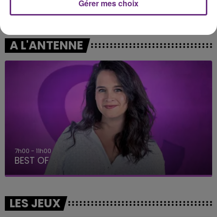
Gérer mes choix
I Knew It, I Knew You
What Goes Around...
Comes Around
A L'ANTENNE
7h00 - 11h00
BEST OF
LES JEUX