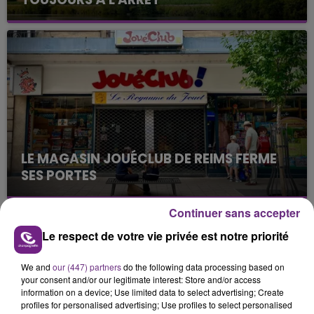
Cela fait déjà une semaine que la centrale
nucléaire ardennaise est à l'arrêt. Une situation
justifiée par la sécheresse intense qui est toujours
présente.
LE MAGASIN JOUÉCLUB DE REIMS FERME
SES PORTES
C'était l'une des institutions du centre-ville
rémois. Le magasin JouéClub est contraint de
Continuer sans accepter
fermer ses portes.
TITRES DIFFUSÉS
Le respect de votre vie privée est notre priorité
We and
our (447) partners
do the following data processing based on
your consent and/or our legitimate interest: Store and/or access
21h16
21h16
21h11
21h11
information on a device; Use limited data to select advertising; Create
profiles for personalised advertising; Use profiles to select personalised