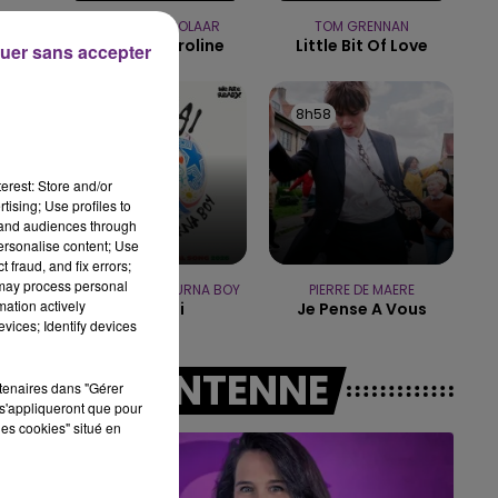
16h00 - 20h00
ZAHO & MC SOLAAR
TOM GRENNAN
LE WEEK-END CHAMPAGNE FM
Comme Caroline
Little Bit Of Love
uer sans accepter
9h01
9h01
8h58
8h58
erest: Store and/or
tising; Use profiles to
tand audiences through
personalise content; Use
 fraud, and fix errors;
 may process personal
SHAKIRA FEAT. BURNA BOY
PIERRE DE MAERE
mation actively
Dai Dai
Je Pense A Vous
vices; Identify devices
A L'ANTENNE
rtenaires dans "Gérer
s'appliqueront que pour
les cookies" situé en