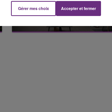
Gérer mes choix
Accepter et fermer
LE MAGASIN JOUÉCLUB DE REIMS FERME
16h00 - 20h00
SES PORTES
FM
Le Week-end Champagne FM
C'était l'une des institutions du centre-ville
rémois. Le magasin JouéClub est contraint de
fermer ses portes.