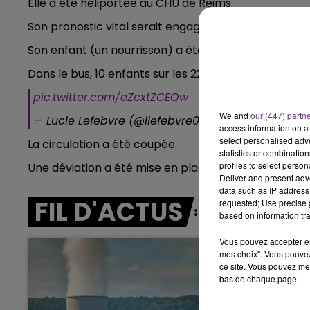
Elle a été héliportée au CHU de Reims.
7h00 - 11h00
BEST OF
Son pronostic vital serait engagé.
Son enfant (un nourrisson) a été transporté au Cent
Dans le bus, 10 enfants sur les 22 transportés, ont 
pic.twitter.com/eZcxtZCEQw
We and
our (447) partn
— Lucie Lefebvre (@llefebvre02000)
30 janvier 20
access information on a 
select personalised ad
La circulation a été coupée.
statistics or combinatio
profiles to select person
Une déviation a été mise en place.
Deliver and present adv
data such as IP address 
FIL D'ACTUS
requested; Use precise g
based on information tra
Vous pouvez accepter en 
mes choix". Vous pouvez
ce site. Vous pouvez met
bas de chaque page.