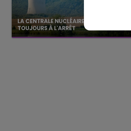
LA CENTRALE NUCLÉAIRE DE CHOOZ
11h00 - 16h00
TOUJOURS À L'ARRÊT
Le week-end Champagne 
Cela fait déjà une semaine que la centrale
nucléaire ardennaise est à l'arrêt. Une situation
justifiée par la sécheresse intense qui est
toujours présente.