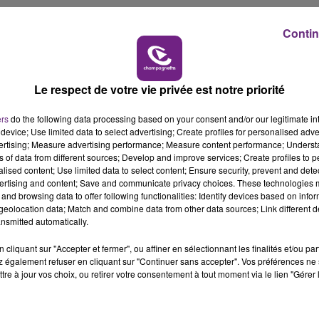
11h00 - 16h00
LE WEEK-END CHAMPAGNE FM
Contin
re Hospitalier de Laon.
été légèrement blessés.
Le respect de votre vie privée est notre priorité
ers
do the following data processing based on your consent and/or our legitimate int
18
device; Use limited data to select advertising; Create profiles for personalised adver
vertising; Measure advertising performance; Measure content performance; Unders
ns of data from different sources; Develop and improve services; Create profiles to 
alised content; Use limited data to select content; Ensure security, prevent and detect
ertising and content; Save and communicate privacy choices. These technologies
and browsing data to offer following functionalities: Identify devices based on infor
eolocation data; Match and combine data from other data sources; Link different de
nsmitted automatically.
cliquant sur "Accepter et fermer", ou affiner en sélectionnant les finalités et/ou pa
 également refuser en cliquant sur "Continuer sans accepter". Vos préférences ne 
tre à jour vos choix, ou retirer votre consentement à tout moment via le lien "Gérer 