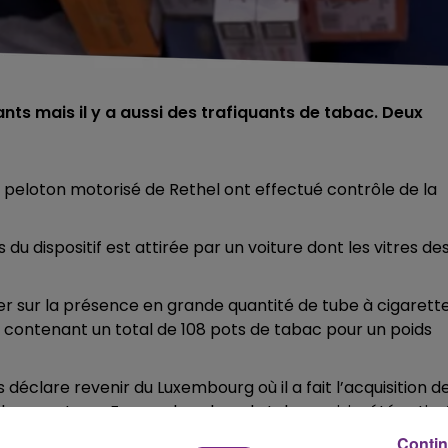
iants mais il y a aussi des trafiquants de tabac. Deux
u peloton motorisé de Rethel ont effectué contrôle de la
s du dispositif est attirée par un voiture dont les vitres de
quer sur la présence en grande quantité de tube à cigarette
 contenant un total de 108 pots de tabac pour un poids
 déclare revenir du Luxembourg où il a fait l’acquisition d
a revente en France, la valeur du tabac saisi a été estim
Contin