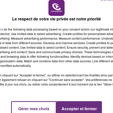
10h00 - 14h00
tabac a été verbalisé pour détention frauduleuse de taba
LE TICKET DE CAISSE
euse au détail de tabac fabriqué sans qualité de débitant
s délits pénaux et des infractions qui remontent à la da
Le respect de votre vie privée est notre priorité
ers
do the following data processing based on your consent and/or our legitimate int
device; Use limited data to select advertising; Create profiles for personalised adver
vertising; Measure advertising performance; Measure content performance; Unders
ns of data from different sources; Develop and improve services; Create profiles to 
alised content; Use limited data to select content; Ensure security, prevent and detect
ertising and content; Save and communicate privacy choices. These technologies
and browsing data to offer following functionalities: Identify devices based on infor
eolocation data; Match and combine data from other data sources; Link different de
nsmitted automatically.
cliquant sur "Accepter et fermer", ou affiner en sélectionnant les finalités et/ou pa
 également refuser en cliquant sur "Continuer sans accepter". Vos préférences ne 
tre à jour vos choix, ou retirer votre consentement à tout moment via le lien "Gérer 
L'INSPECTION DU TRAVAIL RAPPELLE À
L'ORDRE SUR LES CONDITIONS DE...
Alors que les dates de début des vendange
Gérer mes choix
Accepter et fermer
15h00 - 19h00
2026 s'est avéré être plus précoce que prévu,