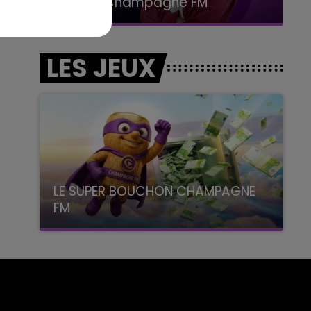
LA POP MACHINE - CHAMPAGNE FM
LES JEUX
LE SUPER BOUCHON CHAMPAGNE
FM
avec La Famille Champagne FM, à 8H10