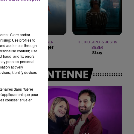
14h00 - 15h00
c,
LA RADIO POP
te
erest: Store and/or
tising; Use profiles to
ALEX WARREN
THE KID LAROI & JUSTIN
tand audiences through
Passenger
BIEBER
personalise content; Use
Stay
 fraud, and fix errors;
 may process personal
mation actively
A L'ANTENNE
vices; Identify devices
rtenaires dans "Gérer
s'appliqueront que pour
les cookies" situé en
19h00 - 19h15