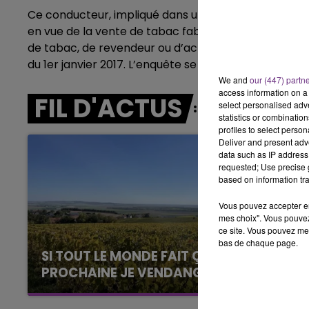
6h00 - 10h00
Ce conducteur, impliqué dans un trafic national de 
LA FAMILLE
en vue de la vente de tabac fabriqué, vente fraudul
de tabac, de revendeur ou d’acheteur-revendeur. De
du 1er janvier 2017. L’enquête se poursuit toujours.
We and
our (447) partn
access information on a 
FIL D'ACTUS
select personalised ad
statistics or combinatio
profiles to select person
Deliver and present adv
data such as IP address 
requested; Use precise g
based on information tra
Vous pouvez accepter en 
mes choix". Vous pouvez
ce site. Vous pouvez met
bas de chaque page.
SI TOUT LE MONDE FAIT ÇA, MOI L'ANNÉE
PROCHAINE JE VENDANGE EN...
La vendange en Champagne a débuté ce jeudi
14h00 - 15h00
6 août dans la commune de Montgueux (Aube).