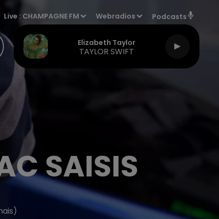
Live :
CHAMPAGNE FM
Webradios
Podcasts
Elizabeth Taylor
TAYLOR SWIFT
AC SAISIS
nais)