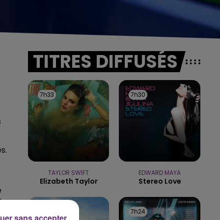
TITRES DIFFUSÉS
7h33
7h33
7h30
7h30
s
s.
TAYLOR SWIFT
EDWARD MAYA
Elizabeth Taylor
Stereo Love
e
é
7h27
7h27
7h24
7h24
uer sans accepter