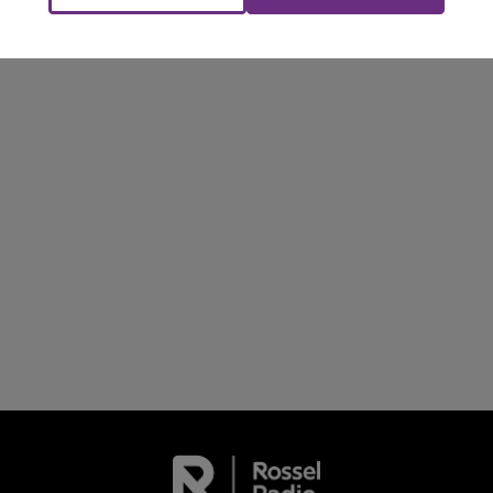
Le Club Champagne FM
l'inspection du Travail en profite pour rappeler
les conditions de...