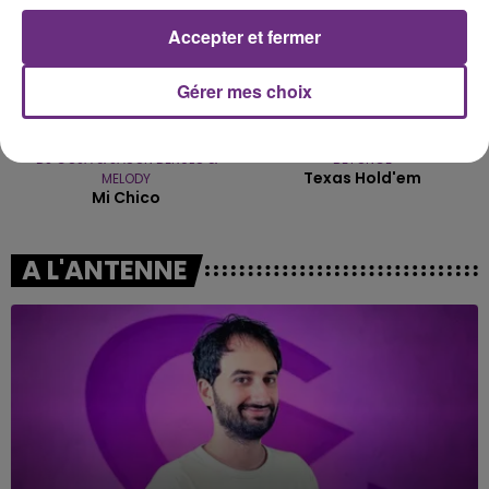
Accepter et fermer
Gérer mes choix
DJ GOJA & JASON DERULO &
BEYONCE
Texas Hold'em
MELODY
Mi Chico
A L'ANTENNE