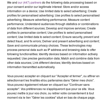
We and
our (447) partners
do the following data processing based on
rémois. Le magasin JouéClub est contraint de
your consent and/or our legitimate interest: Store and/or access
fermer ses portes.
information on a device; Use limited data to select advertising; Create
TITRES DIFFUSÉS
profiles for personalised advertising; Use profiles to select personalised
advertising; Measure advertising performance; Measure content
performance; Understand audiences through statistics or combinations
of data from different sources; Develop and improve services; Create
14h04
14h04
14h00
14h00
profiles to personalise content; Use profiles to select personalised
content; Use limited data to select content; Ensure security, prevent and
detect fraud, and fix errors; Deliver and present advertising and content;
Save and communicate privacy choices. These technologies may
process personal data such as IP address and browsing data to offer
following functionalities: Identify devices based on information actively
requested; Use precise geolocation data; Match and combine data from
other data sources; Link different devices; Identify devices based on
information transmitted automatically.
Vous pouvez accepter en cliquant sur "Accepter et fermer", ou affiner en
TOVE LO
CHRISTOPHE MAE
sélectionnant les finalités et/ou partenaires dans "Gérer mes choix".
Habits (stay High)
La Lune
Vous pouvez également refuser en cliquant sur "Continuer sans
accepter". Vos préférences ne s'appliqueront que pour ce site. Vous
13h58
13h58
13h54
13h54
pouvez mettre à jour vos choix, ou retirer votre consentement à tout
moment via le lien "Gérer les cookies" situé en bas de chaque page.