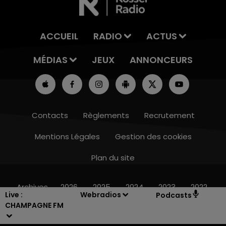
ACCUEIL
RADIO
ACTUS
MÉDIAS
JEUX
ANNONCEURS
Contacts
Règlements
Recrutement
Mentions Légales
Gestion des cookies
Plan du site
19h00 - 19h15
LA POP MACHINE - CHAMPAGNE FM
Archives
2026
2025
2024
2023
2022
Live :
Webradios
Podcasts
CHAMPAGNE FM