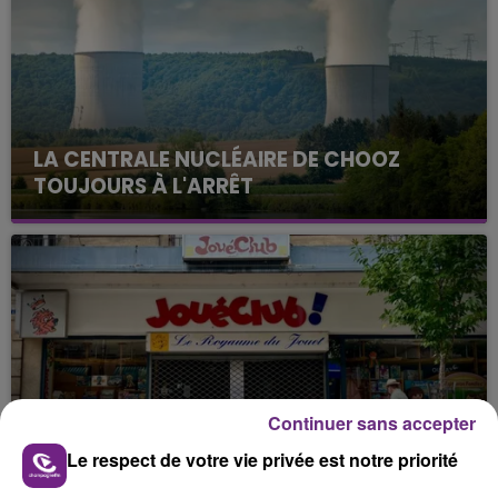
LA CENTRALE NUCLÉAIRE DE CHOOZ
TOUJOURS À L'ARRÊT
Cela fait déjà une semaine que la centrale
nucléaire ardennaise est à l'arrêt. Une situation
justifiée par la sécheresse intense qui est toujours
présente.
Continuer sans accepter
LE MAGASIN JOUÉCLUB DE REIMS FERME
Le respect de votre vie privée est notre priorité
SES PORTES
C'était l'une des institutions du centre-ville