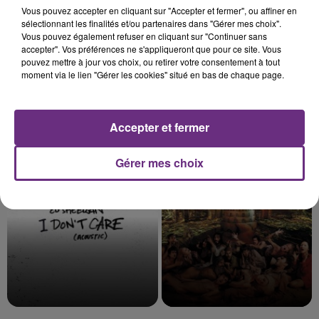
Vous pouvez accepter en cliquant sur "Accepter et fermer", ou affiner en
sélectionnant les finalités et/ou partenaires dans "Gérer mes choix".
Vous pouvez également refuser en cliquant sur "Continuer sans
accepter". Vos préférences ne s'appliqueront que pour ce site. Vous
pouvez mettre à jour vos choix, ou retirer votre consentement à tout
moment via le lien "Gérer les cookies" situé en bas de chaque page.
Accepter et fermer
BRUNO MARS
TEDDY SWIMS
I Just Might
Mr Know It All
Gérer mes choix
6h32
6h32
6h28
6h28