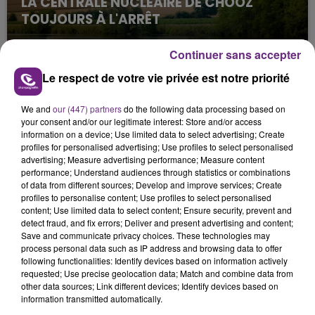
LA CENTRALE NUCLÉAIRE DE CHOOZ
TOUJOURS À L'ARRÊT
Cela fait déjà une semaine que la centrale
nucléaire ardennaise est à l'arrêt. Une situation
Continuer sans accepter
justifiée par la sécheresse intense qui est toujours
Le respect de votre vie privée est notre priorité
présente.
We and
our (447) partners
do the following data processing based on
your consent and/or our legitimate interest: Store and/or access
information on a device; Use limited data to select advertising; Create
profiles for personalised advertising; Use profiles to select personalised
advertising; Measure advertising performance; Measure content
performance; Understand audiences through statistics or combinations
LE MAGASIN JOUÉCLUB DE REIMS FERME
of data from different sources; Develop and improve services; Create
SES PORTES
profiles to personalise content; Use profiles to select personalised
content; Use limited data to select content; Ensure security, prevent and
C'était l'une des institutions du centre-ville
detect fraud, and fix errors; Deliver and present advertising and content;
rémois. Le magasin JouéClub est contraint de
Save and communicate privacy choices. These technologies may
fermer ses portes.
process personal data such as IP address and browsing data to offer
TITRES DIFFUSÉS
following functionalities: Identify devices based on information actively
requested; Use precise geolocation data; Match and combine data from
other data sources; Link different devices; Identify devices based on
information transmitted automatically.
6h40
6h40
6h37
6h37