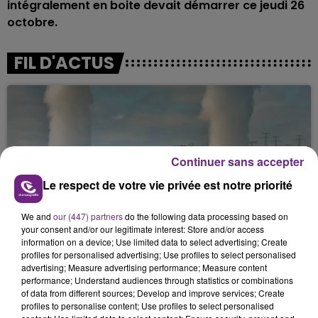
intégralement en boite devait démarrer ce jeudi 26
octobre.
FIL D'ACTUS
Continuer sans accepter
Le respect de votre vie privée est notre priorité
LA CENTRALE NUCLÉAIRE DE CHOOZ
We and
our (447) partners
do the following data processing based on
TOUJOURS À L'ARRÊT
your consent and/or our legitimate interest: Store and/or access
information on a device; Use limited data to select advertising; Create
Cela fait déjà une semaine que la centrale
profiles for personalised advertising; Use profiles to select personalised
nucléaire ardennaise est à l'arrêt. Une situation
advertising; Measure advertising performance; Measure content
performance; Understand audiences through statistics or combinations
justifiée par la sécheresse intense qui est toujours
of data from different sources; Develop and improve services; Create
présente.
profiles to personalise content; Use profiles to select personalised