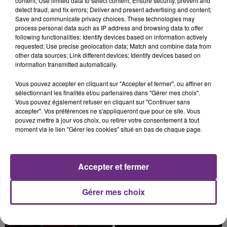
content; Use limited data to select content; Ensure security, prevent and
detect fraud, and fix errors; Deliver and present advertising and content;
Save and communicate privacy choices. These technologies may
process personal data such as IP address and browsing data to offer
following functionalities: Identify devices based on information actively
requested; Use precise geolocation data; Match and combine data from
LE MAGASIN JOUÉCLUB DE REIMS FERME
other data sources; Link different devices; Identify devices based on
SES PORTES
information transmitted automatically.
C'était l'une des institutions du centre-ville
Vous pouvez accepter en cliquant sur "Accepter et fermer", ou affiner en
rémois. Le magasin JouéClub est contraint de
sélectionnant les finalités et/ou partenaires dans "Gérer mes choix".
fermer ses portes.
Vous pouvez également refuser en cliquant sur "Continuer sans
TITRES DIFFUSÉS
accepter". Vos préférences ne s'appliqueront que pour ce site. Vous
pouvez mettre à jour vos choix, ou retirer votre consentement à tout
moment via le lien "Gérer les cookies" situé en bas de chaque page.
10h13
10h13
10h07
10h07
Accepter et fermer
Gérer mes choix