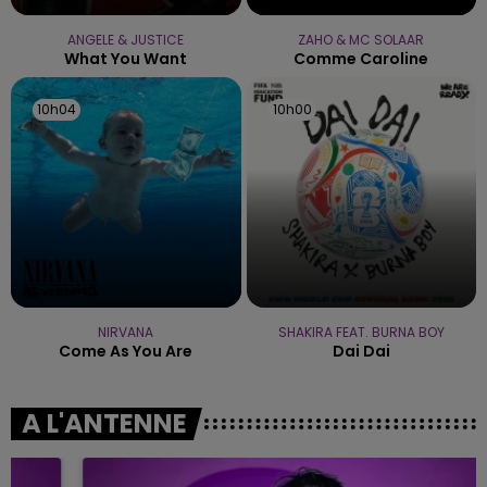
ANGELE & JUSTICE
ZAHO & MC SOLAAR
What You Want
Comme Caroline
10h04
10h04
10h00
10h00
NIRVANA
SHAKIRA FEAT. BURNA BOY
Come As You Are
Dai Dai
A L'ANTENNE