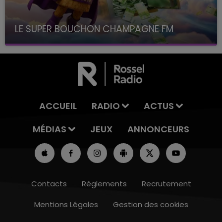
LE SUPER BOUCHON CHAMPAGNE FM
avec La Famille Champagne FM, à 8H10
ACCUEIL
RADIO
ACTUS
MÉDIAS
JEUX
ANNONCEURS
Contacts
Règlements
Recrutement
Mentions Légales
Gestion des cookies