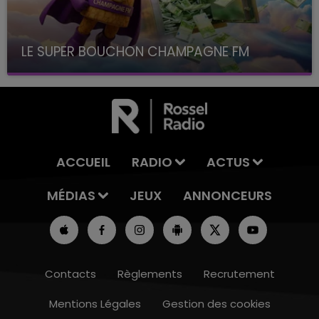
LE SUPER BOUCHON CHAMPAGNE FM
avec La Famille Champagne FM, à 8H10
ACCUEIL
RADIO
ACTUS
MÉDIAS
JEUX
ANNONCEURS
Contacts
Règlements
Recrutement
Mentions Légales
Gestion des cookies