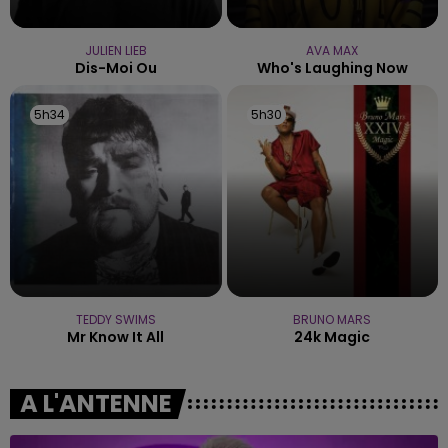
JULIEN LIEB
AVA MAX
Dis-Moi Ou
Who's Laughing Now
5h34
5h34
5h30
5h30
TEDDY SWIMS
BRUNO MARS
Mr Know It All
24k Magic
A L'ANTENNE