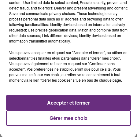
content; Use limited data to select content; Ensure security, prevent and
Blanche à Charleville-Mézières.
detect fraud, and fix errors; Deliver and present advertising and content;
Nuit Blanche
Save and communicate privacy choices. These technologies may
process personal data such as IP address and browsing data to offer
following functionalities: Identify devices based on information actively
FIL D'ACTUS
requested; Use precise geolocation data; Match and combine data from
other data sources; Link different devices; Identify devices based on
information transmitted automatically.
Vous pouvez accepter en cliquant sur "Accepter et fermer", ou affiner en
sélectionnant les finalités et/ou partenaires dans "Gérer mes choix".
Vous pouvez également refuser en cliquant sur "Continuer sans
accepter". Vos préférences ne s'appliqueront que pour ce site. Vous
pouvez mettre à jour vos choix, ou retirer votre consentement à tout
moment via le lien "Gérer les cookies" situé en bas de chaque page.
LA CENTRALE NUCLÉAIRE DE CHOOZ
Accepter et fermer
TOUJOURS À L'ARRÊT
Cela fait déjà une semaine que la centrale
Gérer mes choix
nucléaire ardennaise est à l'arrêt. Une situation
justifiée par la sécheresse intense qui est toujours
présente.