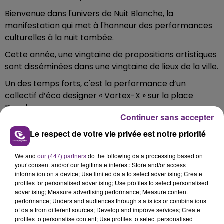
Bienvenue dans l'univers de Nuit Blanche, la
manifestation qui met à l'honneur des performances
culturelles à la nuit tombée.
Cette année, une vingtaine de propositions artistiques
sont disséminées dans une vingtaine de lieux de la ville.
Un des temps forts, c'est la performance d’un
collectif d’éco designer « Vortex-X » sur la place
Ducale.
Continuer sans accepter
Ces artistes vont relever le défi de vous émerveiller à
Le respect de votre vie privée est notre priorité
partir de lingettes.
Blondine Robin, responsable du service culturel de la
We and
our (447) partners
do the following data processing based on
Ville.
your consent and/or our legitimate interest: Store and/or access
information on a device; Use limited data to select advertising; Create
profiles for personalised advertising; Use profiles to select personalised
Écouter le podcast
advertising; Measure advertising performance; Measure content
performance; Understand audiences through statistics or combinations
of data from different sources; Develop and improve services; Create
Le programme complet de la 9e édition de Nuit
profiles to personalise content; Use profiles to select personalised