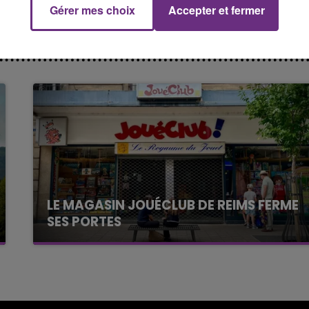
Gérer mes choix
Accepter et fermer
14h00 - 15h00
La Radio Pop
LE MAGASIN JOUÉCLUB DE REIMS FERME
SES PORTES
C'était l'une des institutions du centre-ville
rémois. Le magasin JouéClub est contraint de
fermer ses portes.