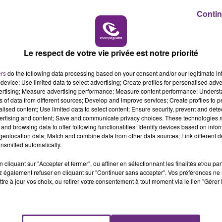
Contin
10h00 - 14h00
LE TICKET DE CAISSE
Le respect de votre vie privée est notre priorité
ers
do the following data processing based on your consent and/or our legitimate int
device; Use limited data to select advertising; Create profiles for personalised adver
vertising; Measure advertising performance; Measure content performance; Unders
ns of data from different sources; Develop and improve services; Create profiles to 
alised content; Use limited data to select content; Ensure security, prevent and detect
ertising and content; Save and communicate privacy choices. These technologies
and browsing data to offer following functionalities: Identify devices based on infor
eolocation data; Match and combine data from other data sources; Link different de
nsmitted automatically.
cliquant sur "Accepter et fermer", ou affiner en sélectionnant les finalités et/ou pa
rprète de « What About Us » en dévoile un peu plus sur la
 également refuser en cliquant sur "Continuer sans accepter". Vos préférences ne 
man ».
tre à jour vos choix, ou retirer votre consentement à tout moment via le lien "Gérer 
uvel opus !