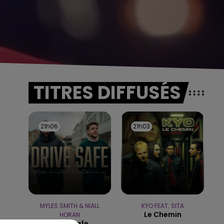
TITRES DIFFUSÉS
21h06
21h06
21h03
21h03
MYLES SMITH & NIALL
KYO FEAT. SITA
Le Chemin
HORAN
Drive Safe