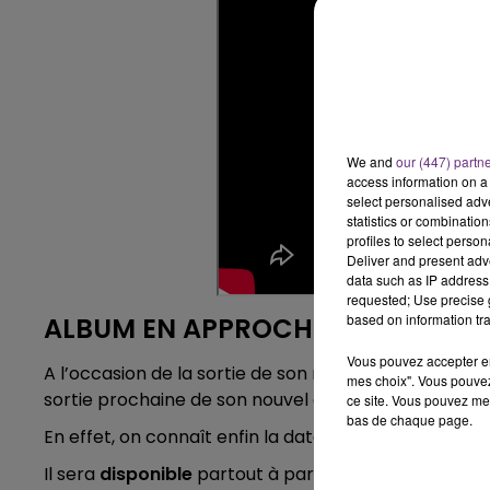
6h00 - 10h00
LA FAMILLE
We and
our (447) partn
access information on a 
select personalised ad
statistics or combinatio
profiles to select person
Deliver and present adv
data such as IP address 
requested; Use precise g
based on information tra
ALBUM EN APPROCHE
Vous pouvez accepter en 
A l’occasion de la sortie de son nouveau clip, l’inte
mes choix". Vous pouvez
sortie prochaine de son nouvel album « Hurts 2B Hu
ce site. Vous pouvez met
bas de chaque page.
En effet, on connaît enfin la date de sortie de ce no
Il sera
disponible
partout à partir du
26 avril 2019
.