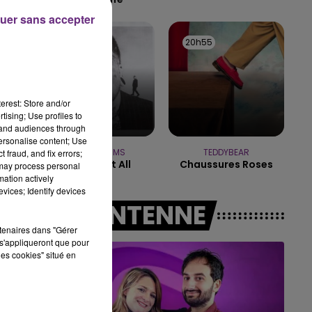
uer sans accepter
14h00 - 15h00
LA RADIO POP
20h59
20h59
20h55
20h55
erest: Store and/or
tising; Use profiles to
tand audiences through
personalise content; Use
TEDDY SWIMS
TEDDYBEAR
 fraud, and fix errors;
Mr Know It All
Chaussures Roses
 may process personal
mation actively
vices; Identify devices
A L'ANTENNE
rtenaires dans "Gérer
s'appliqueront que pour
les cookies" situé en