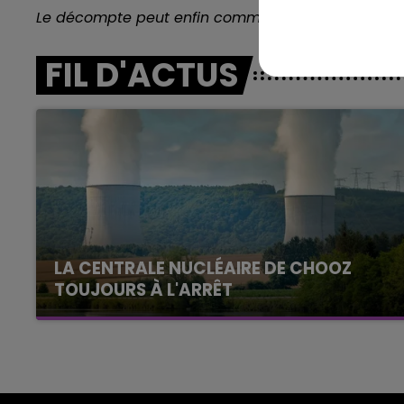
Le décompte peut enfin commencer !
10h00 - 14h00
LE TICKET DE CAISSE
FIL D'ACTUS
LA CENTRALE NUCLÉAIRE DE CHOOZ
TOUJOURS À L'ARRÊT
Cela fait déjà une semaine que la centrale
nucléaire ardennaise est à l'arrêt. Une situation
justifiée par la sécheresse intense qui est
toujours présente.