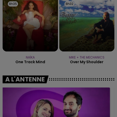
8h35
8h35
8h32
8h32
NAÏKA
MIKE + THE MECHANICS
One Track Mind
Over My Shoulder
A L'ANTENNE