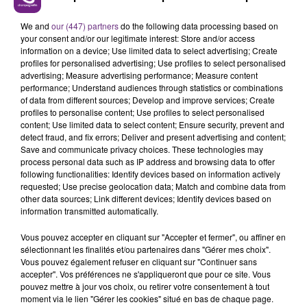
FIL D'ACTUS
We and
our (447) partners
do the following data processing based on
your consent and/or our legitimate interest: Store and/or access
information on a device; Use limited data to select advertising; Create
profiles for personalised advertising; Use profiles to select personalised
advertising; Measure advertising performance; Measure content
performance; Understand audiences through statistics or combinations
of data from different sources; Develop and improve services; Create
profiles to personalise content; Use profiles to select personalised
content; Use limited data to select content; Ensure security, prevent and
detect fraud, and fix errors; Deliver and present advertising and content;
SI TOUT LE MONDE FAIT ÇA, MOI L'ANNÉE
Save and communicate privacy choices. These technologies may
process personal data such as IP address and browsing data to offer
PROCHAINE JE VENDANGE EN...
following functionalities: Identify devices based on information actively
La vendange en Champagne a débuté ce jeudi 6
requested; Use precise geolocation data; Match and combine data from
août dans la commune de Montgueux (Aube). Du
other data sources; Link different devices; Identify devices based on
information transmitted automatically.
jamais vu !
Vous pouvez accepter en cliquant sur "Accepter et fermer", ou affiner en
sélectionnant les finalités et/ou partenaires dans "Gérer mes choix".
Vous pouvez également refuser en cliquant sur "Continuer sans
accepter". Vos préférences ne s'appliqueront que pour ce site. Vous
pouvez mettre à jour vos choix, ou retirer votre consentement à tout
moment via le lien "Gérer les cookies" situé en bas de chaque page.