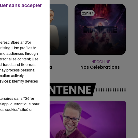
10h00 - 14h00
uer sans accepter
LE TICKET DE CAISSE
22h51
22h51
22h47
22h47
erest: Store and/or
tising; Use profiles to
tand audiences through
personalise content; Use
ROSALIA
INDOCHINE
 fraud, and fix errors;
La Perla
Nos Celebrations
 may process personal
mation actively
vices; Identify devices
A L'ANTENNE
rtenaires dans "Gérer
s'appliqueront que pour
les cookies" situé en