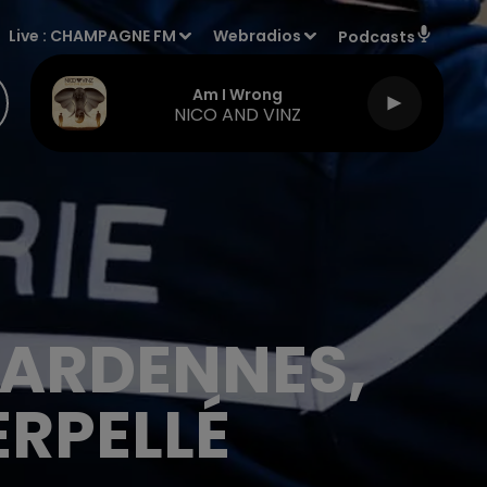
Live :
CHAMPAGNE FM
Webradios
Podcasts
Am I Wrong
NICO AND VINZ
 ARDENNES,
ERPELLÉ