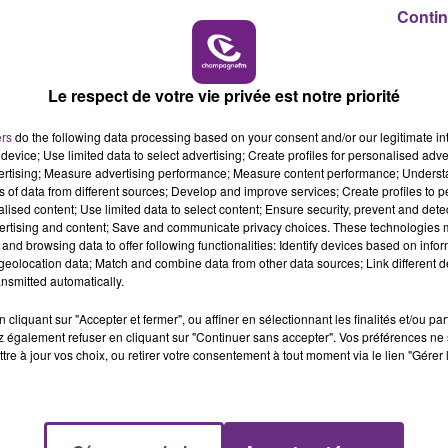
6h00 - 10h00
Contin
LA FAMILLE
Le respect de votre vie privée est notre priorité
ers
do the following data processing based on your consent and/or our legitimate int
device; Use limited data to select advertising; Create profiles for personalised adver
vertising; Measure advertising performance; Measure content performance; Unders
ns of data from different sources; Develop and improve services; Create profiles to 
alised content; Use limited data to select content; Ensure security, prevent and detect
ertising and content; Save and communicate privacy choices. These technologies
and browsing data to offer following functionalities: Identify devices based on infor
eolocation data; Match and combine data from other data sources; Link different de
LE MAGASIN JOUÉCLUB DE REIMS FERME
nsmitted automatically.
SES PORTES
cliquant sur "Accepter et fermer", ou affiner en sélectionnant les finalités et/ou pa
C'était l'une des institutions du centre-ville
 également refuser en cliquant sur "Continuer sans accepter". Vos préférences ne 
rémois. Le magasin JouéClub est contraint de
tre à jour vos choix, ou retirer votre consentement à tout moment via le lien "Gérer 
fermer ses portes.