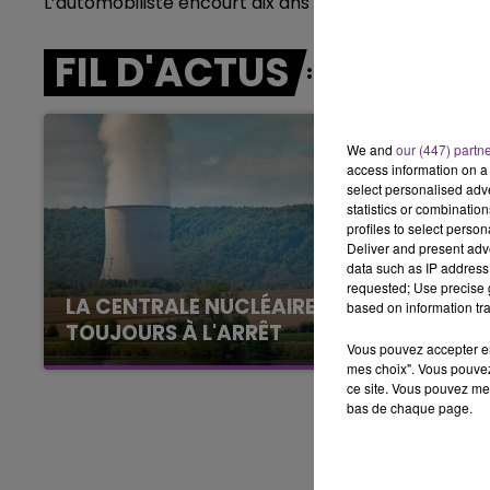
L’automobiliste encourt dix ans de prison.
LE BEST OF DE LA FAMILLE
CHAMPAGNE FM
FIL D'ACTUS
We and
our (447) partn
access information on a 
select personalised ad
statistics or combinatio
profiles to select person
Deliver and present adv
data such as IP address 
requested; Use precise g
LA CENTRALE NUCLÉAIRE DE CHOOZ
based on information tra
TOUJOURS À L'ARRÊT
Vous pouvez accepter en 
Cela fait déjà une semaine que la centrale
mes choix". Vous pouvez
nucléaire ardennaise est à l'arrêt. Une situation
ce site. Vous pouvez met
bas de chaque page.
justifiée par la sécheresse intense qui est
toujours présente.