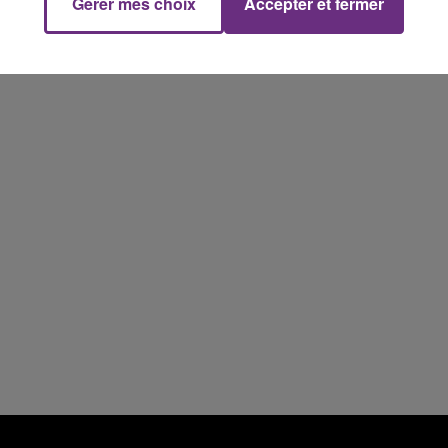
Gérer mes choix
Accepter et fermer
10h00 - 14h00
LE TICKET DE CAISSE