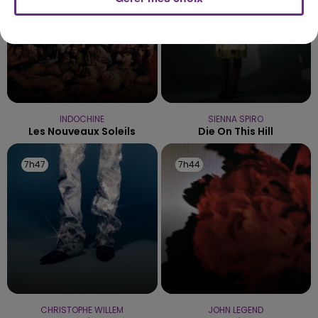
INDOCHINE
SIENNA SPIRO
Les Nouveaux Soleils
Die On This Hill
7h47
7h47
7h44
7h44
CHRISTOPHE WILLEM
JOHN LEGEND