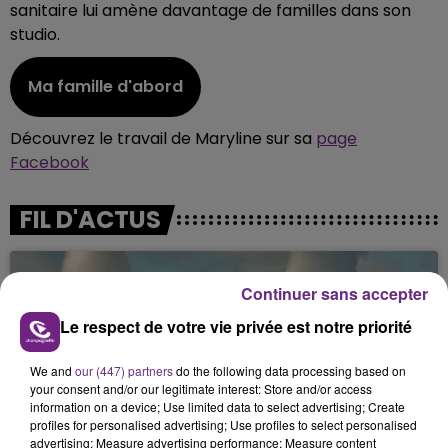
sanitaire lui amène davantage de familles dans son
studio.
Ma famille d'abord
Découvrez le travail de Maryline sur sa
page
Facebook
FIL D'ACTUS
Continuer sans accepter
Le respect de votre vie privée est notre priorité
We and
our (447) partners
do the following data processing based on
your consent and/or our legitimate interest: Store and/or access
information on a device; Use limited data to select advertising; Create
profiles for personalised advertising; Use profiles to select personalised
LA CENTRALE NUCLÉAIRE DE CHOOZ
advertising; Measure advertising performance; Measure content