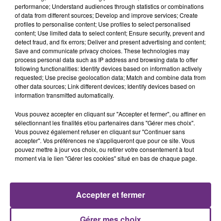
TOUJOURS À L'ARRÊT
performance; Understand audiences through statistics or combinations
of data from different sources; Develop and improve services; Create
Cela fait déjà une semaine que la centrale
profiles to personalise content; Use profiles to select personalised
nucléaire ardennaise est à l'arrêt. Une situation
content; Use limited data to select content; Ensure security, prevent and
justifiée par la sécheresse intense qui est toujours
detect fraud, and fix errors; Deliver and present advertising and content;
Save and communicate privacy choices. These technologies may
présente.
process personal data such as IP address and browsing data to offer
following functionalities: Identify devices based on information actively
requested; Use precise geolocation data; Match and combine data from
other data sources; Link different devices; Identify devices based on
information transmitted automatically.
Vous pouvez accepter en cliquant sur "Accepter et fermer", ou affiner en
LE MAGASIN JOUÉCLUB DE REIMS FERME
sélectionnant les finalités et/ou partenaires dans "Gérer mes choix".
SES PORTES
Vous pouvez également refuser en cliquant sur "Continuer sans
C'était l'une des institutions du centre-ville
accepter". Vos préférences ne s'appliqueront que pour ce site. Vous
pouvez mettre à jour vos choix, ou retirer votre consentement à tout
rémois. Le magasin JouéClub est contraint de
moment via le lien "Gérer les cookies" situé en bas de chaque page.
fermer ses portes.
TITRES DIFFUSÉS
Accepter et fermer
7h55
7h55
7h52
7h52
Gérer mes choix