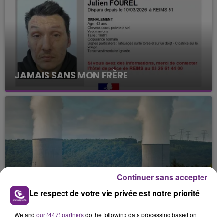
JAMAIS SANS MON FRÈRE
Julien Fourel n'a plus donné signé de vie depuis 5
mois. Sa sœur poursuit ses recherches pour le
retrouver.
Continuer sans accepter
LA CENTRALE NUCLÉAIRE DE CHOOZ
Le respect de votre vie privée est notre priorité
TOUJOURS À L'ARRÊT
Cela fait déjà une semaine que la centrale
We and
our (447) partners
do the following data processing based on