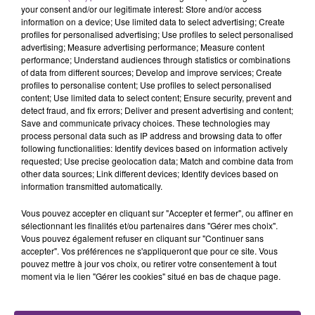
nucléaire ardennaise est à l'arrêt. Une situation
your consent and/or our legitimate interest: Store and/or access
justifiée par la sécheresse intense qui est toujours
information on a device; Use limited data to select advertising; Create
TITRES DIFFUSÉS
profiles for personalised advertising; Use profiles to select personalised
présente.
advertising; Measure advertising performance; Measure content
performance; Understand audiences through statistics or combinations
of data from different sources; Develop and improve services; Create
14h07
14h07
14h03
14h03
profiles to personalise content; Use profiles to select personalised
content; Use limited data to select content; Ensure security, prevent and
detect fraud, and fix errors; Deliver and present advertising and content;
Save and communicate privacy choices. These technologies may
process personal data such as IP address and browsing data to offer
following functionalities: Identify devices based on information actively
requested; Use precise geolocation data; Match and combine data from
other data sources; Link different devices; Identify devices based on
information transmitted automatically.
Vous pouvez accepter en cliquant sur "Accepter et fermer", ou affiner en
TAYLOR SWIFT
ZOE WEES
sélectionnant les finalités et/ou partenaires dans "Gérer mes choix".
I Knew It, I Knew You
Control
Vous pouvez également refuser en cliquant sur "Continuer sans
accepter". Vos préférences ne s'appliqueront que pour ce site. Vous
pouvez mettre à jour vos choix, ou retirer votre consentement à tout
14h00
14h00
13h56
13h56
moment via le lien "Gérer les cookies" situé en bas de chaque page.