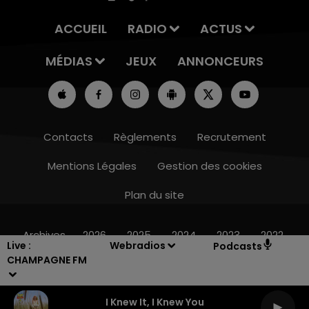
ACCUEIL
RADIO
ACTUS
MÉDIAS
JEUX
ANNONCEURS
Contacts
Règlements
Recrutement
Mentions Légales
Gestion des cookies
Plan du site
19h00 - 19h15
LA POP MACHINE - CHAMPAGNE FM
Archives
2026
2025
2024
2023
2022
Live :
Webradios
Podcasts
CHAMPAGNE FM
I Knew It, I Knew You