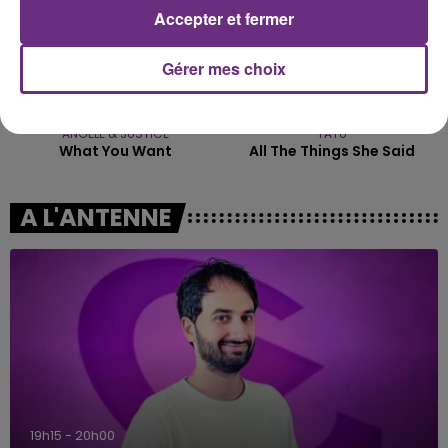
Accepter et fermer
Gérer mes choix
ANGELE & JUSTICE
TATU
What You Want
All The Things She Said
A L'ANTENNE
19h15 - 20h00