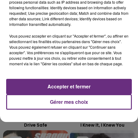
LE MAGASIN JOUÉCLUB DE REIMS FERME
process personal data such as IP address and browsing data to offer
following functionalities: Identify devices based on information actively
SES PORTES
requested; Use precise geolocation data; Match and combine data from
C'était l'une des institutions du centre-ville
other data sources; Link different devices; Identify devices based on
information transmitted automatically.
rémois. Le magasin JouéClub est contraint de
fermer ses portes.
TITRES DIFFUSÉS
Vous pouvez accepter en cliquant sur "Accepter et fermer", ou affiner en
sélectionnant les finalités et/ou partenaires dans "Gérer mes choix".
Vous pouvez également refuser en cliquant sur "Continuer sans
accepter". Vos préférences ne s'appliqueront que pour ce site. Vous
13h14
13h14
13h09
13h09
pouvez mettre à jour vos choix, ou retirer votre consentement à tout
moment via le lien "Gérer les cookies" situé en bas de chaque page.
Accepter et fermer
Gérer mes choix
MYLES SMITH & NIALL HORAN
TAYLOR SWIFT
Drive Safe
I Knew It, I Knew You