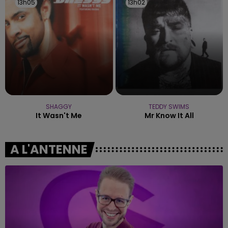
13h05
13h05
13h02
13h02
SHAGGY
TEDDY SWIMS
It Wasn't Me
Mr Know It All
A L'ANTENNE