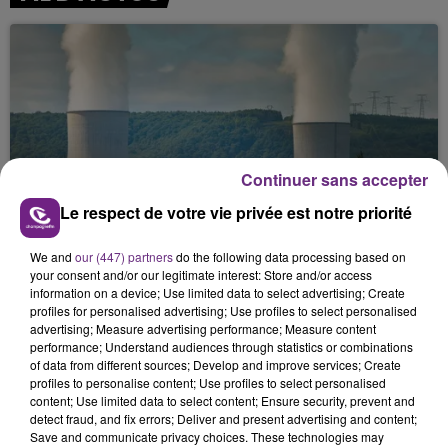
Continuer sans accepter
LA CENTRALE NUCLÉAIRE DE CHOOZ
Le respect de votre vie privée est notre priorité
TOUJOURS À L'ARRÊT
Cela fait déjà une semaine que la centrale
We and
our (447) partners
do the following data processing based on
your consent and/or our legitimate interest: Store and/or access
nucléaire ardennaise est à l'arrêt. Une situation
information on a device; Use limited data to select advertising; Create
justifiée par la sécheresse intense qui est toujours
profiles for personalised advertising; Use profiles to select personalised
présente.
advertising; Measure advertising performance; Measure content
performance; Understand audiences through statistics or combinations
of data from different sources; Develop and improve services; Create
profiles to personalise content; Use profiles to select personalised
content; Use limited data to select content; Ensure security, prevent and
detect fraud, and fix errors; Deliver and present advertising and content;
Save and communicate privacy choices. These technologies may