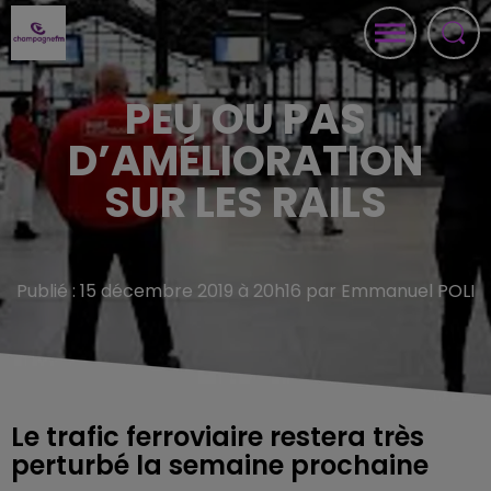
PEU OU PAS
D’AMÉLIORATION
SUR LES RAILS
Publié : 15 décembre 2019 à 20h16 par Emmanuel POLI
Le trafic ferroviaire restera très
perturbé la semaine prochaine