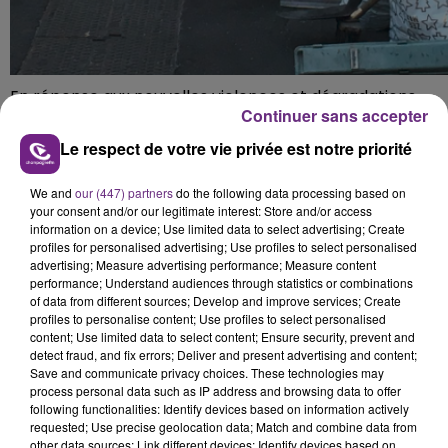
En réponse aux nouvelles violences et dégradations
Continuer sans accepter
survenues samedi dernier, le maire de Charleville-
Mézières a retiré aux gilets jaunes l'autorisation
Le respect de votre vie privée est notre priorité
d'établir leur QG près de la préfecture.
We and
our (447) partners
do the following data processing based on
L'abri a été démonté cette semaine.
your consent and/or our legitimate interest: Store and/or access
information on a device; Use limited data to select advertising; Create
Boris Ravignon a, par ailleurs, lancé un appel au calme.
profiles for personalised advertising; Use profiles to select personalised
advertising; Measure advertising performance; Measure content
performance; Understand audiences through statistics or combinations
FIL D'ACTUS
of data from different sources; Develop and improve services; Create
profiles to personalise content; Use profiles to select personalised
content; Use limited data to select content; Ensure security, prevent and
detect fraud, and fix errors; Deliver and present advertising and content;
Save and communicate privacy choices. These technologies may
process personal data such as IP address and browsing data to offer
following functionalities: Identify devices based on information actively
requested; Use precise geolocation data; Match and combine data from
other data sources; Link different devices; Identify devices based on