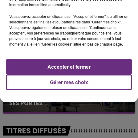
information transmitted automatically.
Vous pouvez accepter en cliquant sur "Accepter et fermer", ou affiner en
LA CENTRALE NUCLÉAIRE DE CHOOZ
sélectionnant les finalités et/ou partenaires dans "Gérer mes choix".
TOUJOURS À L'ARRÊT
Vous pouvez également refuser en cliquant sur "Continuer sans
accepter". Vos préférences ne s'appliqueront que pour ce site. Vous
Cela fait déjà une semaine que la centrale
pouvez mettre à jour vos choix, ou retirer votre consentement à tout
nucléaire ardennaise est à l'arrêt. Une situation
moment via le lien "Gérer les cookies" situé en bas de chaque page.
justifiée par la sécheresse intense qui est toujours
présente.
Accepter et fermer
Gérer mes choix
LE MAGASIN JOUÉCLUB DE REIMS FERME
SES PORTES
C'était l'une des institutions du centre-ville
rémois. Le magasin JouéClub est contraint de
fermer ses portes.
TITRES DIFFUSÉS