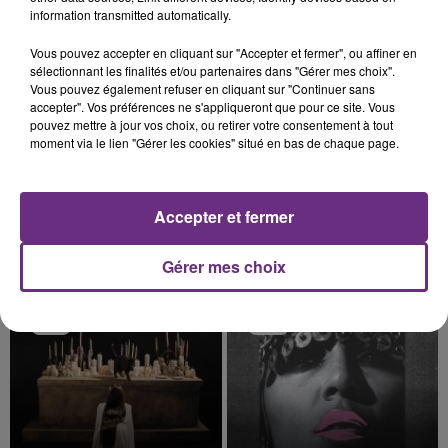
les conditions de...
information transmitted automatically.
Vous pouvez accepter en cliquant sur "Accepter et fermer", ou affiner en
22h04
22h04
22h00
22h00
sélectionnant les finalités et/ou partenaires dans "Gérer mes choix".
Vous pouvez également refuser en cliquant sur "Continuer sans
accepter". Vos préférences ne s'appliqueront que pour ce site. Vous
pouvez mettre à jour vos choix, ou retirer votre consentement à tout
moment via le lien "Gérer les cookies" situé en bas de chaque page.
Accepter et fermer
ADELE
SHAKIRA FEAT. BURNA BOY
Gérer mes choix
Hello
Dai Dai
21h57
21h57
21h54
21h54