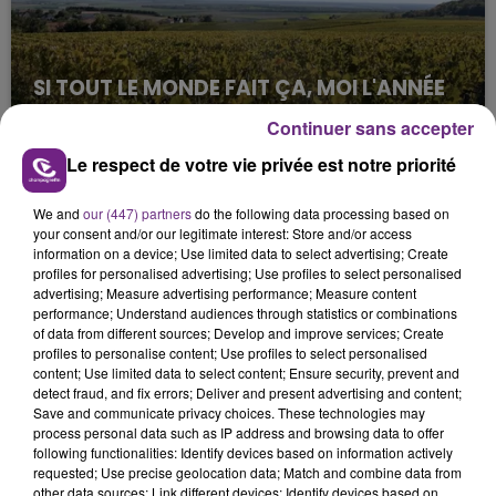
SI TOUT LE MONDE FAIT ÇA, MOI L'ANNÉE
PROCHAINE JE VENDANGE EN...
Continuer sans accepter
La vendange en Champagne a débuté ce jeudi 6
Le respect de votre vie privée est notre priorité
août dans la commune de Montgueux (Aube). Du
jamais vu !
We and
our (447) partners
do the following data processing based on
your consent and/or our legitimate interest: Store and/or access
information on a device; Use limited data to select advertising; Create
profiles for personalised advertising; Use profiles to select personalised
advertising; Measure advertising performance; Measure content
performance; Understand audiences through statistics or combinations
of data from different sources; Develop and improve services; Create
profiles to personalise content; Use profiles to select personalised
L'INSPECTION DU TRAVAIL RAPPELLE À
content; Use limited data to select content; Ensure security, prevent and
L'ORDRE SUR LES CONDITIONS DE...
detect fraud, and fix errors; Deliver and present advertising and content;
Save and communicate privacy choices. These technologies may
Alors que les dates de début des vendange 2026
process personal data such as IP address and browsing data to offer
s'est avéré être plus précoce que prévu,
following functionalities: Identify devices based on information actively
l'inspection du Travail en profite pour rappeler
requested; Use precise geolocation data; Match and combine data from
TITRES DIFFUSÉS
other data sources; Link different devices; Identify devices based on