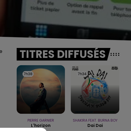
TITRES DIFFUSÉS
de
7h38
7h38
7h34
7h34
PIERRE GARNIER
SHAKIRA FEAT. BURNA BOY
L'horizon
Dai Dai