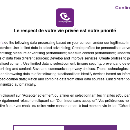
Contin
16h00 - 20h00
LE WEEK-END CHAMPAGNE FM
Le respect de votre vie privée est notre priorité
ers
do the following data processing based on your consent and/or our legitimate int
device; Use limited data to select advertising; Create profiles for personalised adver
vertising; Measure advertising performance; Measure content performance; Unders
ns of data from different sources; Develop and improve services; Create profiles to 
LE MAGASIN JOUÉCLUB DE REIMS FERME
alised content; Use limited data to select content; Ensure security, prevent and detect
SES PORTES
ertising and content; Save and communicate privacy choices. These technologies
and browsing data to offer following functionalities: Identify devices based on infor
C'était l'une des institutions du centre-ville
eolocation data; Match and combine data from other data sources; Link different de
rémois. Le magasin JouéClub est contraint de
nsmitted automatically.
fermer ses portes.
cliquant sur "Accepter et fermer", ou affiner en sélectionnant les finalités et/ou pa
 également refuser en cliquant sur "Continuer sans accepter". Vos préférences ne 
tre à jour vos choix, ou retirer votre consentement à tout moment via le lien "Gérer 