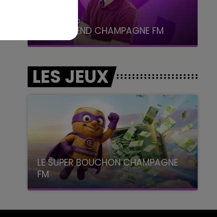
16h00 - 20h00
LE WEEK-END CHAMPAGNE FM
LES JEUX
LE SUPER BOUCHON CHAMPAGNE
FM
avec La Famille Champagne FM, à 8H10