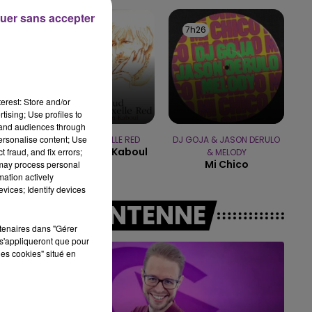
uer sans accepter
7h00 - 12h00
7h28
7h28
7h26
7h26
LE WEEK-END CHAMPAGNE FM
erest: Store and/or
tising; Use profiles to
tand audiences through
personalise content; Use
RENAUD & AXELLE RED
DJ GOJA & JASON DERULO
Manhattan-Kaboul
 fraud, and fix errors;
& MELODY
Mi Chico
 may process personal
mation actively
vices; Identify devices
A L'ANTENNE
rtenaires dans "Gérer
s'appliqueront que pour
les cookies" situé en