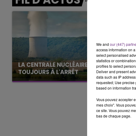
7h00 - 12h00
LE WEEK-END CHAMPAGNE FM
We and
our (447) partn
access information on a 
select personalised ad
statistics or combinatio
LA CENTRALE NUCLÉAIRE DE CHOOZ
profiles to select person
TOUJOURS À L'ARRÊT
Deliver and present adv
data such as IP address 
Cela fait déjà une semaine que la centrale
requested; Use precise g
nucléaire ardennaise est à l'arrêt. Une situation
based on information tra
justifiée par la sécheresse intense qui est
Vous pouvez accepter en 
toujours présente.
mes choix". Vous pouvez
ce site. Vous pouvez met
bas de chaque page.