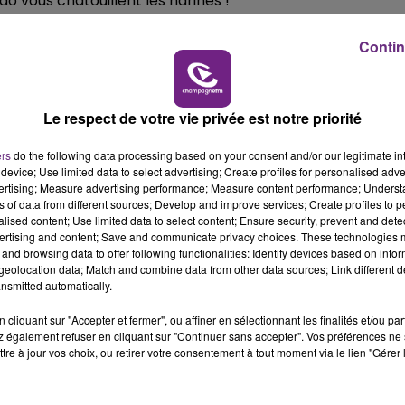
ao vous chatouillent les narines !
16h00 - 20h00
LE WEEK-END CHAMPAGNE FM
Contin
noplie du garagiste... l'imagination des maîtres
r, le chocolat c'est bon pour le moral, à consommer sa
Le respect de votre vie privée est notre priorité
ers
do the following data processing based on your consent and/or our legitimate int
device; Use limited data to select advertising; Create profiles for personalised adver
vertising; Measure advertising performance; Measure content performance; Unders
ns of data from different sources; Develop and improve services; Create profiles to 
alised content; Use limited data to select content; Ensure security, prevent and detect
ertising and content; Save and communicate privacy choices. These technologies
and browsing data to offer following functionalities: Identify devices based on infor
eolocation data; Match and combine data from other data sources; Link different de
nsmitted automatically.
cliquant sur "Accepter et fermer", ou affiner en sélectionnant les finalités et/ou pa
 également refuser en cliquant sur "Continuer sans accepter". Vos préférences ne 
tre à jour vos choix, ou retirer votre consentement à tout moment via le lien "Gérer 
7h00 - 11h00
FM
BEST OF