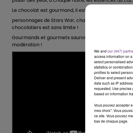
plaisir des yeux, à chaque halte, les essences du cac
11h00 - 16h00
LE WEEK-END CHAMPAGNE FM
Le chocolat est gourmand, il est aussi oeuvre d'art :
personnages de Stars War, chaussures de mode, la pa
chocolatiers est sans limite !
Gourmands et gourmets sauront trouver leur bonheu
modération !
We and
our (447) partn
access information on a 
select personalised ad
statistics or combinatio
profiles to select person
Deliver and present adv
data such as IP address 
requested; Use precise g
based on information tra
Vous pouvez accepter en 
mes choix". Vous pouvez
ce site. Vous pouvez met
bas de chaque page.
16h00 - 20h00
agne FM
Le Week-end Champagne 