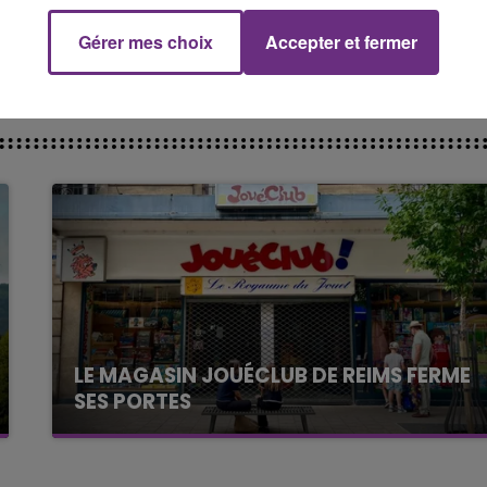
Gérer mes choix
Accepter et fermer
LE MAGASIN JOUÉCLUB DE REIMS FERME
SES PORTES
C'était l'une des institutions du centre-ville
rémois. Le magasin JouéClub est contraint de
fermer ses portes.