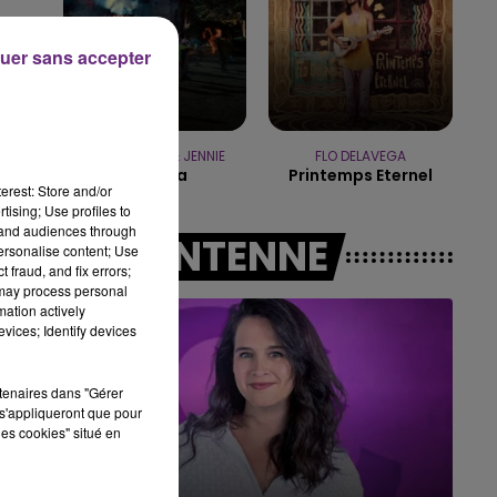
7h00 - 11h00
BEST OF
uer sans accepter
ns
TAME IMPALA & JENNIE
FLO DELAVEGA
Dracula
Printemps Eternel
erest: Store and/or
tising; Use profiles to
tand audiences through
A L'ANTENNE
personalise content; Use
 fraud, and fix errors;
 may process personal
mation actively
vices; Identify devices
rtenaires dans "Gérer
s'appliqueront que pour
les cookies" situé en
11h00 - 16h00
Le week-end Champagne FM