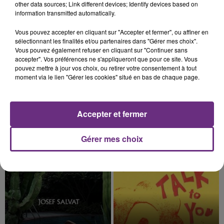
TITRES DIFFUSÉS
other data sources; Link different devices; Identify devices based on
information transmitted automatically.
6h38
6h38
6h34
6h34
Vous pouvez accepter en cliquant sur "Accepter et fermer", ou affiner en
sélectionnant les finalités et/ou partenaires dans "Gérer mes choix".
Vous pouvez également refuser en cliquant sur "Continuer sans
accepter". Vos préférences ne s'appliqueront que pour ce site. Vous
pouvez mettre à jour vos choix, ou retirer votre consentement à tout
moment via le lien "Gérer les cookies" situé en bas de chaque page.
Accepter et fermer
VITAA
JENNIFER LOPEZ & DAVID GUETTA
Gérer mes choix
Ca Fait Mal
Save Me Tonight
6h30
6h30
6h27
6h27