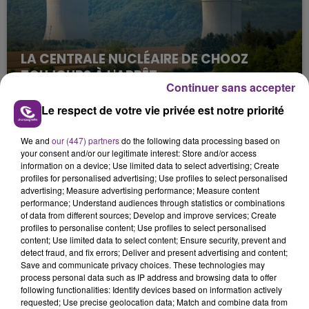
LA CENTRALE NUCLÉAIRE DE CHOOZ
TOUJOURS À L'ARRÊT
Continuer sans accepter
Cela fait déjà une semaine que la centrale
nucléaire ardennaise est à l'arrêt. Une situation
Le respect de votre vie privée est notre priorité
justifiée par la sécheresse intense qui est toujours
présente.
We and
our (447) partners
do the following data processing based on
your consent and/or our legitimate interest: Store and/or access
information on a device; Use limited data to select advertising; Create
profiles for personalised advertising; Use profiles to select personalised
advertising; Measure advertising performance; Measure content
performance; Understand audiences through statistics or combinations
of data from different sources; Develop and improve services; Create
profiles to personalise content; Use profiles to select personalised
LE MAGASIN JOUÉCLUB DE REIMS FERME
content; Use limited data to select content; Ensure security, prevent and
SES PORTES
detect fraud, and fix errors; Deliver and present advertising and content;
C'était l'une des institutions du centre-ville
Save and communicate privacy choices. These technologies may
process personal data such as IP address and browsing data to offer
rémois. Le magasin JouéClub est contraint de
following functionalities: Identify devices based on information actively
fermer ses portes.
requested; Use precise geolocation data; Match and combine data from