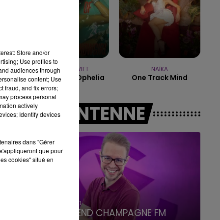
7h00 - 12h00
LE WEEK-END CHAMPAGNE FM
erest: Store and/or
tising; Use profiles to
TAYLOR SWIFT
NAÏKA
tand audiences through
The Fate Of Ophelia
One Track Mind
personalise content; Use
 fraud, and fix errors;
 may process personal
mation actively
A L'ANTENNE
vices; Identify devices
rtenaires dans "Gérer
s'appliqueront que pour
les cookies" situé en
16h00 - 20h00
LE WEEK-END CHAMPAGNE FM