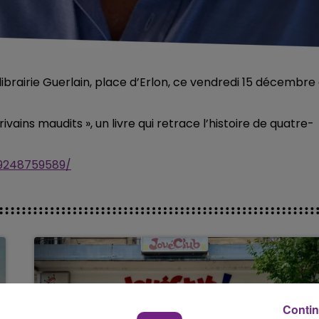
a librairie Guerlain, place d’Erlon, ce vendredi 15 décembre
ivains maudits », un livre qui retrace l’histoire de quatre-
19248759589/
Contin