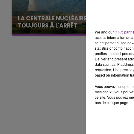
7h00 - 12h00
LE WEEK-END CHAMPAGNE FM
LA CENTRALE NUCLÉAIRE DE CHOOZ
TOUJOURS À L'ARRÊT
We and
our (447) partn
Cela fait déjà une semaine que la centrale
access information on a 
nucléaire ardennaise est à l'arrêt. Une situation
select personalised ad
justifiée par la sécheresse intense qui est
statistics or combinatio
profiles to select person
toujours présente.
Deliver and present adv
data such as IP address 
requested; Use precise g
based on information tra
Vous pouvez accepter en 
mes choix". Vous pouvez
ce site. Vous pouvez met
bas de chaque page.
16h00 - 20h00
GNE FM
LE WEEK-END CHAMPAGNE F