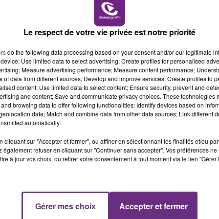
16h00 - 20h00
LE WEEK-END CHAMPAGNE FM
LE MAGASIN JOUÉCLUB DE REIMS FERME
Le respect de votre vie privée est notre priorité
SES PORTES
ers
do the following data processing based on your consent and/or our legitimate int
C'était l'une des institutions du centre-ville
device; Use limited data to select advertising; Create profiles for personalised adver
rémois. Le magasin JouéClub est contraint de
vertising; Measure advertising performance; Measure content performance; Unders
fermer ses portes.
ns of data from different sources; Develop and improve services; Create profiles to 
alised content; Use limited data to select content; Ensure security, prevent and detect
ertising and content; Save and communicate privacy choices. These technologies
and browsing data to offer following functionalities: Identify devices based on infor
eolocation data; Match and combine data from other data sources; Link different de
nsmitted automatically.
cliquant sur "Accepter et fermer", ou affiner en sélectionnant les finalités et/ou pa
 également refuser en cliquant sur "Continuer sans accepter". Vos préférences ne 
tre à jour vos choix, ou retirer votre consentement à tout moment via le lien "Gérer 
7h00 - 12h00
Gérer mes choix
Accepter et fermer
M
LE WEEK-END CHAMPAGNE FM