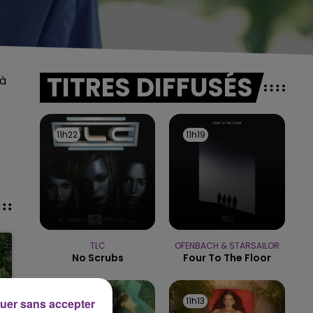
TITRES DIFFUSÉS
 à
11h22
11h22
11h19
11h19
TLC
OFENBACH & STARSAILOR
No Scrubs
Four To The Floor
11h16
11h16
11h13
11h13
uer sans accepter