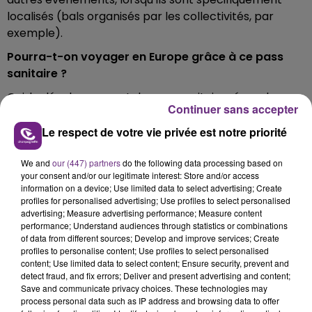
localisés (bals organisés par les collectivités, par
exemple).
Pourra-t-on voyager en Europe grâce à ce pass
sanitaire ?
Oui, le développement du pass sanitaire répondra
Continuer sans accepter
également à la proposition de la Commission
européenne de développer un « certificat vert
Le respect de votre vie privée est notre priorité
numérique ».
We and
our (447) partners
do the following data processing based on
your consent and/or our legitimate interest: Store and/or access
Différents types de certificats pourront être exigés :
information on a device; Use limited data to select advertising; Create
test virologique négatif de moins de 72h, preuve de
profiles for personalised advertising; Use profiles to select personalised
rétablissement et, pour certains pays, une preuve de
advertising; Measure advertising performance; Measure content
performance; Understand audiences through statistics or combinations
vaccination.
of data from different sources; Develop and improve services; Create
profiles to personalise content; Use profiles to select personalised
content; Use limited data to select content; Ensure security, prevent and
detect fraud, and fix errors; Deliver and present advertising and content;
Quand sera-t-il possible d’utiliser le pass sanitaire ?
Save and communicate privacy choices. These technologies may
Le pass sanitaire sera utilisé pour accéder à des
process personal data such as IP address and browsing data to offer