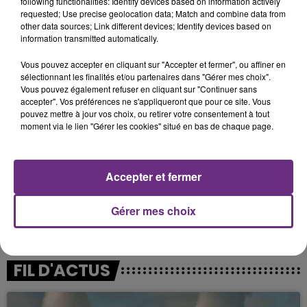
following functionalities: Identify devices based on information actively
rassemblements ou des événements à partir du 9 juin
requested; Use precise geolocation data; Match and combine data from
2021, date de réouverture des différents
other data sources; Link different devices; Identify devices based on
établissements recevant du public.
information transmitted automatically.
Vous pouvez accepter en cliquant sur "Accepter et fermer", ou affiner en
sélectionnant les finalités et/ou partenaires dans "Gérer mes choix".
Qui pourra me demander mon Pass sanitaire ?
Vous pouvez également refuser en cliquant sur "Continuer sans
accepter". Vos préférences ne s'appliqueront que pour ce site. Vous
Pour accéder à un lieu, un établissement ou un
pouvez mettre à jour vos choix, ou retirer votre consentement à tout
événement sur le territoire national, seuls les ouvreurs
moment via le lien "Gérer les cookies" situé en bas de chaque page.
engagés par les organisateurs pourront vous le
demander.
Accepter et fermer
Lors d’un voyage, seules les autorités en charge du
contrôle sanitaire aux frontières et le personnel des
Gérer mes choix
compagnies aériennes habilitées auront accès aux
certificats de test ou de vaccination.
FIL D'ACTUS