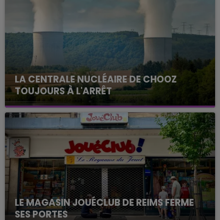
LA CENTRALE NUCLÉAIRE DE CHOOZ
TOUJOURS À L'ARRÊT
Cela fait déjà une semaine que la centrale
nucléaire ardennaise est à l'arrêt. Une situation
justifiée par la sécheresse intense qui est toujours
présente.
LE MAGASIN JOUÉCLUB DE REIMS FERME
SES PORTES