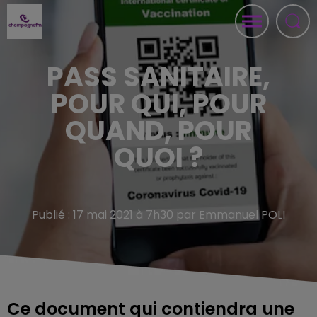
PASS SANITAIRE,
POUR QUI, POUR
QUAND, POUR
QUOI ?
Publié : 17 mai 2021 à 7h30 par Emmanuel POLI
Ce document qui contiendra une