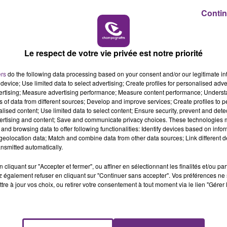
14h00 - 15h00
Contin
LA RADIO POP
Le respect de votre vie privée est notre priorité
ers
do the following data processing based on your consent and/or our legitimate int
device; Use limited data to select advertising; Create profiles for personalised adver
vertising; Measure advertising performance; Measure content performance; Unders
ns of data from different sources; Develop and improve services; Create profiles to 
alised content; Use limited data to select content; Ensure security, prevent and detect
LE MAGASIN JOUÉCLUB DE REIMS FERME
ertising and content; Save and communicate privacy choices. These technologies
and browsing data to offer following functionalities: Identify devices based on infor
SES PORTES
eolocation data; Match and combine data from other data sources; Link different de
C'était l'une des institutions du centre-ville
nsmitted automatically.
rémois. Le magasin JouéClub est contraint de
cliquant sur "Accepter et fermer", ou affiner en sélectionnant les finalités et/ou pa
fermer ses portes.
 également refuser en cliquant sur "Continuer sans accepter". Vos préférences ne 
tre à jour vos choix, ou retirer votre consentement à tout moment via le lien "Gérer 