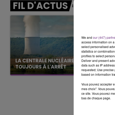
FIL D'ACTUS
10h00 - 14h00
LE TICKET DE CAISSE
We and
our (447) partn
access information on a 
select personalised ad
statistics or combinatio
profiles to select person
LA CENTRALE NUCLÉAIRE DE CHOOZ
Deliver and present adv
data such as IP address 
TOUJOURS À L'ARRÊT
requested; Use precise g
Cela fait déjà une semaine que la centrale
based on information tra
nucléaire ardennaise est à l'arrêt. Une situation
Vous pouvez accepter en 
justifiée par la sécheresse intense qui est
mes choix". Vous pouvez
toujours présente.
ce site. Vous pouvez met
bas de chaque page.