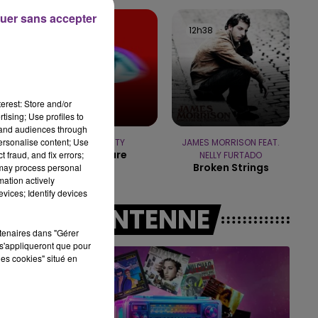
15h00 - 19h00
uer sans accepter
LE CLUB CHAMPAGNE FM
12h42
12h42
12h38
12h38
erest: Store and/or
tising; Use profiles to
tand audiences through
personalise content; Use
TEMPER CITY
JAMES MORRISON FEAT.
Self Aware
 fraud, and fix errors;
NELLY FURTADO
Broken Strings
 may process personal
mation actively
vices; Identify devices
A L'ANTENNE
rtenaires dans "Gérer
s'appliqueront que pour
les cookies" situé en