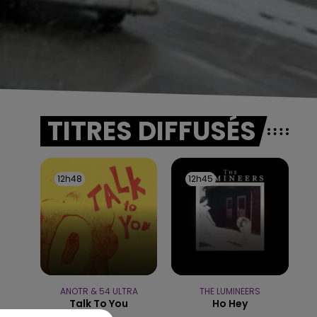
TITRES DIFFUSÉS
12h48
12h48
12h45
12h45
ANOTR & 54 ULTRA
THE LUMINEERS
Talk To You
Ho Hey