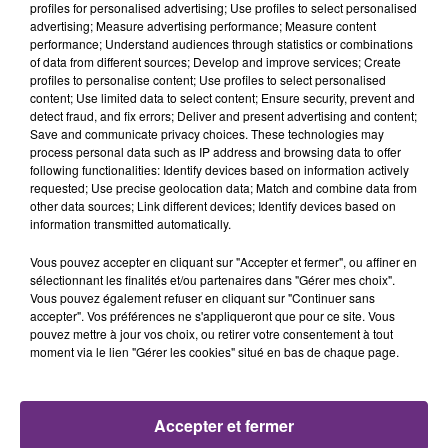
profiles for personalised advertising; Use profiles to select personalised
advertising; Measure advertising performance; Measure content
performance; Understand audiences through statistics or combinations
SI TOUT LE MONDE FAIT ÇA, MOI L'ANNÉE
of data from different sources; Develop and improve services; Create
PROCHAINE JE VENDANGE EN...
profiles to personalise content; Use profiles to select personalised
La vendange en Champagne a débuté ce jeudi 6
content; Use limited data to select content; Ensure security, prevent and
detect fraud, and fix errors; Deliver and present advertising and content;
août dans la commune de Montgueux (Aube). Du
Save and communicate privacy choices. These technologies may
jamais vu !
process personal data such as IP address and browsing data to offer
following functionalities: Identify devices based on information actively
requested; Use precise geolocation data; Match and combine data from
other data sources; Link different devices; Identify devices based on
information transmitted automatically.
Vous pouvez accepter en cliquant sur "Accepter et fermer", ou affiner en
sélectionnant les finalités et/ou partenaires dans "Gérer mes choix".
L'INSPECTION DU TRAVAIL RAPPELLE À
Vous pouvez également refuser en cliquant sur "Continuer sans
accepter". Vos préférences ne s'appliqueront que pour ce site. Vous
L'ORDRE SUR LES CONDITIONS DE...
pouvez mettre à jour vos choix, ou retirer votre consentement à tout
Alors que les dates de début des vendange 2026
moment via le lien "Gérer les cookies" situé en bas de chaque page.
s'est avéré être plus précoce que prévu,
l'inspection du Travail en profite pour rappeler
TITRES DIFFUSÉS
les conditions de...
Accepter et fermer