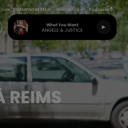
Live :
CHAMPAGNE FM
Webradios
Podcasts
What You Want
ANGELE & JUSTICE
À REIMS