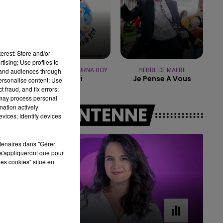
16h00 - 20h00
LE WEEK-END CHAMPAGNE FM
erest: Store and/or
tising; Use profiles to
SHAKIRA FEAT. BURNA BOY
PIERRE DE MAERE
tand audiences through
Dai Dai
Je Pense A Vous
personalise content; Use
 fraud, and fix errors;
 may process personal
mation actively
A L'ANTENNE
vices; Identify devices
rtenaires dans "Gérer
s'appliqueront que pour
les cookies" situé en
7h00 - 11h00
BEST OF