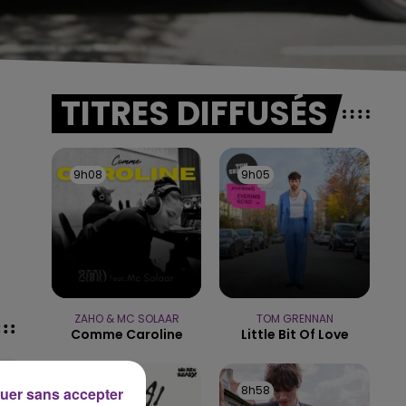
TITRES DIFFUSÉS
9h08
9h08
9h05
9h05
ZAHO & MC SOLAAR
TOM GRENNAN
Comme Caroline
Little Bit Of Love
9h01
9h01
8h58
8h58
uer sans accepter