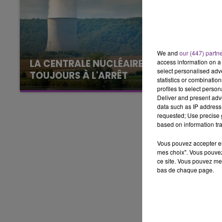
7h00 - 11h00
BEST OF
We and
our (447) partn
LA CENTRALE NUCLÉAIRE DE CHOOZ
access information on a 
select personalised ad
TOUJOURS À L'ARRÊT
statistics or combinatio
Cela fait déjà une semaine que la centrale
profiles to select person
Deliver and present adv
nucléaire ardennaise est à l'arrêt. Une situation
data such as IP address 
justifiée par la sécheresse intense qui est
requested; Use precise g
toujours présente.
based on information tra
Vous pouvez accepter en 
mes choix". Vous pouvez
ce site. Vous pouvez met
bas de chaque page.
11h00 - 16h00
Le week-end Champagne 