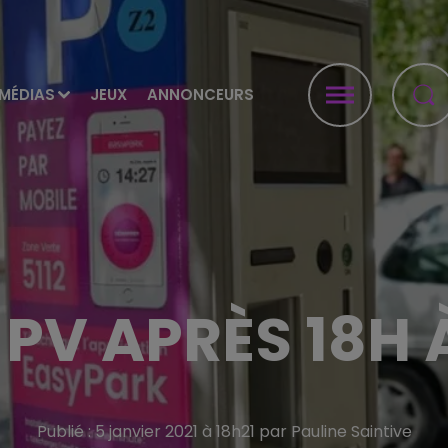
MÉDIAS
JEUX
ANNONCEURS
 PV APRÈS 18H 
Publié : 5 janvier 2021 à 18h21 par Pauline Saintive