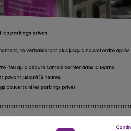
 les parkings privés.
nnement, ne verbaliseront plus jusqu’à nouvel ordre après
ouvre-feu qui a débuté samedi dernier dans la Marne.
t payant jusqu’à 19 heures.
s couverts ni les parkings privés.
Contin