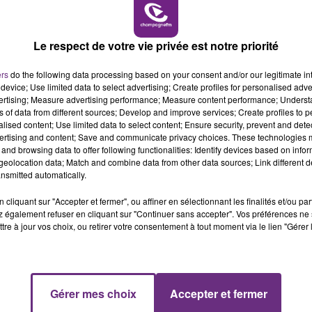
11h00 - 16h00
LE WEEK-END CHAMPAGNE FM
Le respect de votre vie privée est notre priorité
ers
do the following data processing based on your consent and/or our legitimate int
LE MAGASIN JOUÉCLUB DE REIMS FERME
device; Use limited data to select advertising; Create profiles for personalised adver
vertising; Measure advertising performance; Measure content performance; Unders
SES PORTES
ns of data from different sources; Develop and improve services; Create profiles to 
C'était l'une des institutions du centre-ville
alised content; Use limited data to select content; Ensure security, prevent and detect
ertising and content; Save and communicate privacy choices. These technologies
rémois. Le magasin JouéClub est contraint de
and browsing data to offer following functionalities: Identify devices based on infor
fermer ses portes.
eolocation data; Match and combine data from other data sources; Link different de
nsmitted automatically.
cliquant sur "Accepter et fermer", ou affiner en sélectionnant les finalités et/ou pa
 également refuser en cliquant sur "Continuer sans accepter". Vos préférences ne 
tre à jour vos choix, ou retirer votre consentement à tout moment via le lien "Gérer 
16h00 - 20h00
Gérer mes choix
Accepter et fermer
FM
Le Week-end Champagne FM