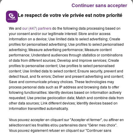
Continuer sans accepter
Le respect de votre vie privée est notre priorité
We and
our (447) partners
do the following data processing based on
LA CENTRALE NUCLÉAIRE DE CHOOZ
your consent and/or our legitimate interest: Store and/or access
information on a device; Use limited data to select advertising; Create
TOUJOURS À L'ARRÊT
profiles for personalised advertising; Use profiles to select personalised
Cela fait déjà une semaine que la centrale
advertising; Measure advertising performance; Measure content
performance; Understand audiences through statistics or combinations
nucléaire ardennaise est à l'arrêt. Une situation
of data from different sources; Develop and improve services; Create
justifiée par la sécheresse intense qui est toujours
profiles to personalise content; Use profiles to select personalised
TITRES DIFFUSÉS
présente.
content; Use limited data to select content; Ensure security, prevent and
detect fraud, and fix errors; Deliver and present advertising and content;
Save and communicate privacy choices. These technologies may
21h31
21h31
21h26
21h26
process personal data such as IP address and browsing data to offer
following functionalities: Identify devices based on information actively
requested; Use precise geolocation data; Match and combine data from
other data sources; Link different devices; Identify devices based on
information transmitted automatically.
Vous pouvez accepter en cliquant sur "Accepter et fermer", ou affiner en
sélectionnant les finalités et/ou partenaires dans "Gérer mes choix".
Vous pouvez également refuser en cliquant sur "Continuer sans