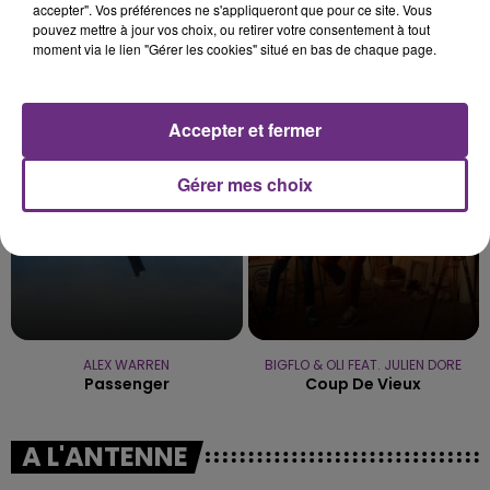
accepter". Vos préférences ne s'appliqueront que pour ce site. Vous
pouvez mettre à jour vos choix, ou retirer votre consentement à tout
moment via le lien "Gérer les cookies" situé en bas de chaque page.
TEDDYBEAR
JAMES MORRISON FEAT. NELLY
Chaussures Roses
FURTADO
Broken Strings
Accepter et fermer
21h24
21h24
21h20
21h20
Gérer mes choix
ALEX WARREN
BIGFLO & OLI FEAT. JULIEN DORE
Passenger
Coup De Vieux
A L'ANTENNE