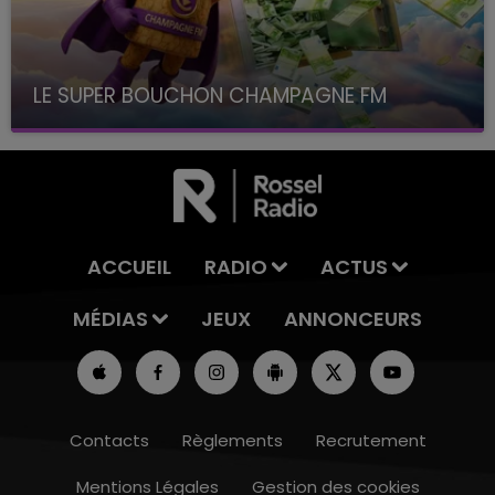
LE SUPER BOUCHON CHAMPAGNE FM
avec La Famille Champagne FM, à 8H10
ACCUEIL
RADIO
ACTUS
MÉDIAS
JEUX
ANNONCEURS
Contacts
Règlements
Recrutement
Mentions Légales
Gestion des cookies