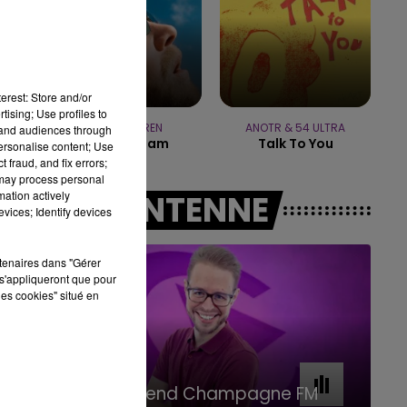
7h00 - 11h00
BEST OF
erest: Store and/or
tising; Use profiles to
ALEX WARREN
ANOTR & 54 ULTRA
tand audiences through
Fever Dream
Talk To You
personalise content; Use
 fraud, and fix errors;
 may process personal
mation actively
A L'ANTENNE
vices; Identify devices
rtenaires dans "Gérer
s'appliqueront que pour
les cookies" situé en
11h00 - 16h00
Le week-end Champagne FM