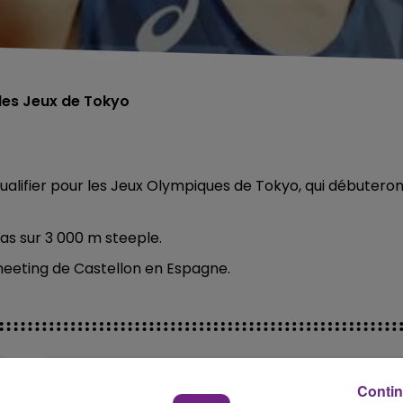
 les Jeux de Tokyo
ualifier pour les Jeux Olympiques de Tokyo, qui débutero
mas sur 3 000 m steeple.
meeting de Castellon en Espagne.
Contin