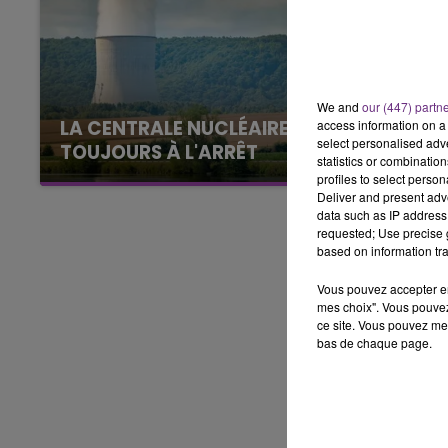
11h00 - 16h00
LE WEEK-END CHAMPAGNE FM
We and
our (447) partn
LA CENTRALE NUCLÉAIRE DE CHOOZ
access information on a 
select personalised ad
TOUJOURS À L'ARRÊT
statistics or combinatio
Cela fait déjà une semaine que la centrale
profiles to select person
Deliver and present adv
nucléaire ardennaise est à l'arrêt. Une situation
data such as IP address 
justifiée par la sécheresse intense qui est
requested; Use precise g
toujours présente.
based on information tra
Vous pouvez accepter en 
mes choix". Vous pouvez
ce site. Vous pouvez met
bas de chaque page.
16h00 - 20h00
agne FM
Le Week-end Champagne 