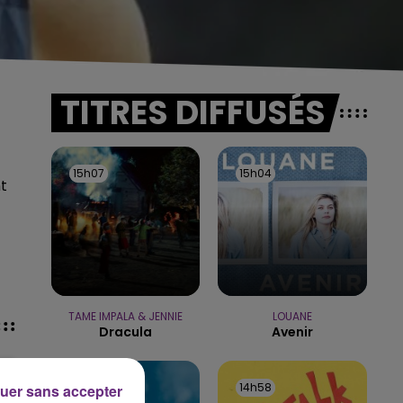
TITRES DIFFUSÉS
15h07
15h07
15h04
15h04
nt
TAME IMPALA & JENNIE
LOUANE
Dracula
Avenir
15h02
15h02
14h58
14h58
uer sans accepter