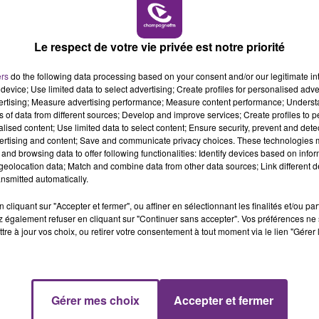
16h00 - 20h00
LE WEEK-END CHAMPAGNE FM
Le respect de votre vie privée est notre priorité
ers
do the following data processing based on your consent and/or our legitimate int
LE MAGASIN JOUÉCLUB DE REIMS FERME
device; Use limited data to select advertising; Create profiles for personalised adver
vertising; Measure advertising performance; Measure content performance; Unders
SES PORTES
ns of data from different sources; Develop and improve services; Create profiles to 
C'était l'une des institutions du centre-ville
alised content; Use limited data to select content; Ensure security, prevent and detect
ertising and content; Save and communicate privacy choices. These technologies
rémois. Le magasin JouéClub est contraint de
and browsing data to offer following functionalities: Identify devices based on infor
fermer ses portes.
eolocation data; Match and combine data from other data sources; Link different de
nsmitted automatically.
cliquant sur "Accepter et fermer", ou affiner en sélectionnant les finalités et/ou pa
 également refuser en cliquant sur "Continuer sans accepter". Vos préférences ne 
tre à jour vos choix, ou retirer votre consentement à tout moment via le lien "Gérer 
7h00 - 11h00
Gérer mes choix
Accepter et fermer
FM
BEST OF