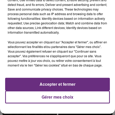
detect fraud, and fix errors; Deliver and present advertising and content;
Save and communicate privacy choices. These technologies may
process personal data such as IP address and browsing data to offer
following functionalities: Identify devices based on information actively
requested; Use precise geolocation data; Match and combine data from
L'INSPECTION DU TRAVAIL RAPPELLE À
other data sources; Link different devices; Identify devices based on
L'ORDRE SUR LES CONDITIONS DE...
information transmitted automatically.
Alors que les dates de début des vendange 2026
Vous pouvez accepter en cliquant sur "Accepter et fermer", ou affiner en
s'est avéré être plus précoce que prévu,
sélectionnant les finalités et/ou partenaires dans "Gérer mes choix".
l'inspection du Travail en profite pour rappeler
Vous pouvez également refuser en cliquant sur "Continuer sans
TITRES DIFFUSÉS
accepter". Vos préférences ne s'appliqueront que pour ce site. Vous
les conditions de...
pouvez mettre à jour vos choix, ou retirer votre consentement à tout
moment via le lien "Gérer les cookies" situé en bas de chaque page.
9h11
9h11
9h08
9h08
Accepter et fermer
Gérer mes choix