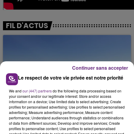
FIL D'ACTUS
Continuer sans accepter
Le respect de votre vie privée est notre priorité
SI TOUT LE MONDE FAIT ÇA, MOI L'ANNÉE
We and
our (447) partners
do the following data processing based on
PROCHAINE JE VENDANGE EN...
your consent and/or our legitimate interest: Store and/or access
information on a device; Use limited data to select advertising; Create
La vendange en Champagne a débuté ce jeudi 6
profiles for personalised advertising; Use profiles to select personalised
août dans la commune de Montgueux (Aube). Du
advertising; Measure advertising performance; Measure content
performance; Understand audiences through statistics or combinations
jamais vu !
of data from different sources; Develop and improve services; Create
profiles to personalise content; Use profiles to select personalised
content; Use limited data to select content; Ensure security, prevent and