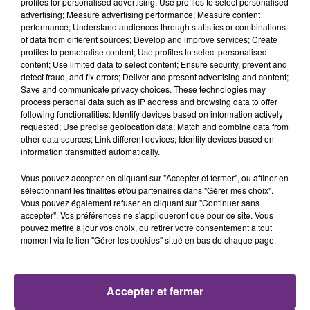
profiles for personalised advertising; Use profiles to select personalised
advertising; Measure advertising performance; Measure content
performance; Understand audiences through statistics or combinations
LA CENTRALE NUCLÉAIRE DE CHOOZ
of data from different sources; Develop and improve services; Create
TOUJOURS À L'ARRÊT
profiles to personalise content; Use profiles to select personalised
content; Use limited data to select content; Ensure security, prevent and
Cela fait déjà une semaine que la centrale
detect fraud, and fix errors; Deliver and present advertising and content;
nucléaire ardennaise est à l'arrêt. Une situation
Save and communicate privacy choices. These technologies may
process personal data such as IP address and browsing data to offer
justifiée par la sécheresse intense qui est toujours
following functionalities: Identify devices based on information actively
présente.
requested; Use precise geolocation data; Match and combine data from
other data sources; Link different devices; Identify devices based on
information transmitted automatically.
Vous pouvez accepter en cliquant sur "Accepter et fermer", ou affiner en
sélectionnant les finalités et/ou partenaires dans "Gérer mes choix".
Vous pouvez également refuser en cliquant sur "Continuer sans
LE MAGASIN JOUÉCLUB DE REIMS FERME
accepter". Vos préférences ne s'appliqueront que pour ce site. Vous
SES PORTES
pouvez mettre à jour vos choix, ou retirer votre consentement à tout
moment via le lien "Gérer les cookies" situé en bas de chaque page.
C'était l'une des institutions du centre-ville
rémois. Le magasin JouéClub est contraint de
fermer ses portes.
TITRES DIFFUSÉS
Accepter et fermer