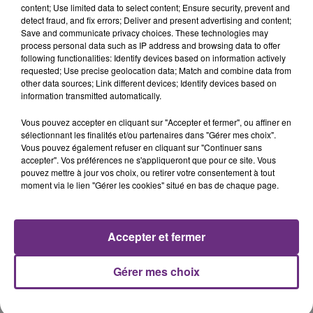
content; Use limited data to select content; Ensure security, prevent and
detect fraud, and fix errors; Deliver and present advertising and content;
Save and communicate privacy choices. These technologies may
INDOCHINE
ALEX WARREN
process personal data such as IP address and browsing data to offer
J'ai Demande A La Lune
Fever Dream
following functionalities: Identify devices based on information actively
requested; Use precise geolocation data; Match and combine data from
other data sources; Link different devices; Identify devices based on
3h56
3h56
3h54
3h54
information transmitted automatically.
Vous pouvez accepter en cliquant sur "Accepter et fermer", ou affiner en
sélectionnant les finalités et/ou partenaires dans "Gérer mes choix".
Vous pouvez également refuser en cliquant sur "Continuer sans
accepter". Vos préférences ne s'appliqueront que pour ce site. Vous
pouvez mettre à jour vos choix, ou retirer votre consentement à tout
moment via le lien "Gérer les cookies" situé en bas de chaque page.
ANOTR & 54 ULTRA
AMEL BENT
Accepter et fermer
Talk To You
1,2,3
Gérer mes choix
A L'ANTENNE