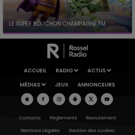
LE SUPER BOUCHON CHAMPAGNE FM
avec La Famille Champagne FM, à 8H10
ACCUEIL
RADIO
ACTUS
MÉDIAS
JEUX
ANNONCEURS
Contacts
Règlements
Recrutement
Mentions Légales
Gestion des cookies