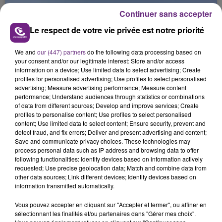
jamais vu !
Continuer sans accepter
Le respect de votre vie privée est notre priorité
We and
our (447) partners
do the following data processing based on
your consent and/or our legitimate interest: Store and/or access
information on a device; Use limited data to select advertising; Create
L'INSPECTION DU TRAVAIL RAPPELLE À
profiles for personalised advertising; Use profiles to select personalised
L'ORDRE SUR LES CONDITIONS DE...
advertising; Measure advertising performance; Measure content
performance; Understand audiences through statistics or combinations
Alors que les dates de début des vendange 2026
of data from different sources; Develop and improve services; Create
s'est avéré être plus précoce que prévu,
profiles to personalise content; Use profiles to select personalised
l'inspection du Travail en profite pour rappeler
content; Use limited data to select content; Ensure security, prevent and
TITRES DIFFUSÉS
detect fraud, and fix errors; Deliver and present advertising and content;
les conditions de...
Save and communicate privacy choices. These technologies may
process personal data such as IP address and browsing data to offer
following functionalities: Identify devices based on information actively
1h29
1h29
1h26
1h26
requested; Use precise geolocation data; Match and combine data from
other data sources; Link different devices; Identify devices based on
information transmitted automatically.
Vous pouvez accepter en cliquant sur "Accepter et fermer", ou affiner en
sélectionnant les finalités et/ou partenaires dans "Gérer mes choix".