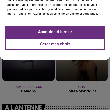
Vous pouvez également refuser en cliquant sur "Continuer sans
accepter". Vos préférences ne s'appliqueront que pour ce site. Vous
pouvez mettre à jour vos choix, ou retirer votre consentement à tout
moment via le lien "Gérer les cookies" situé en bas de chaque page.
LADY GAGA
VITAA
Bad Romance
Ca Fait Mal
Accepter et fermer
1h23
1h23
1h20
1h20
Gérer mes choix
IMAGINE DRAGONS
ORIA
Demons
Soiree Mondaine
A L'ANTENNE