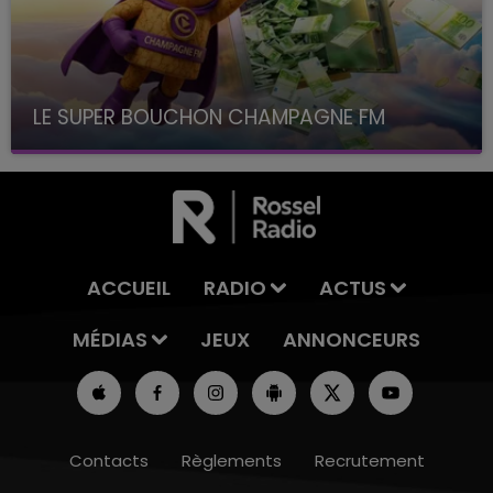
LE SUPER BOUCHON CHAMPAGNE FM
avec La Famille Champagne FM, à 8H10
ACCUEIL
RADIO
ACTUS
MÉDIAS
JEUX
ANNONCEURS
Contacts
Règlements
Recrutement