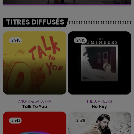
C'était l'une des institutions du centre-ville
rémois. Le magasin JouéClub est contraint de
fermer ses portes.
TITRES DIFFUSÉS
12h48
12h48
12h45
12h45
ANOTR & 54 ULTRA
THE LUMINEERS
Talk To You
Ho Hey
12h42
12h42
12h38
12h38