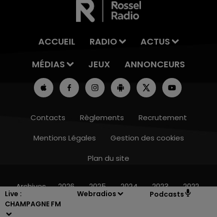
ACCUEIL
RADIO
ACTUS
MÉDIAS
JEUX
ANNONCEURS
Contacts
Règlements
Recrutement
Mentions Légales
Gestion des cookies
Plan du site
19h00 - 19h15
LA POP MACHINE - CHAMPAGNE FM
Archives
2026
2025
2024
2023
2022
Live :
Webradios
Podcasts
CHAMPAGNE FM