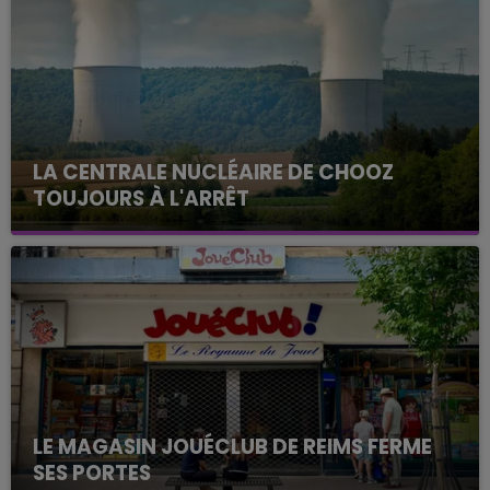
LA CENTRALE NUCLÉAIRE DE CHOOZ
TOUJOURS À L'ARRÊT
Cela fait déjà une semaine que la centrale
nucléaire ardennaise est à l'arrêt. Une situation
justifiée par la sécheresse intense qui est toujours
présente.
LE MAGASIN JOUÉCLUB DE REIMS FERME
SES PORTES